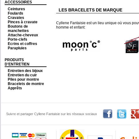
ACCESSOIRES
Ceintures
LES BRACELETS DE MARQUE
Foulards
Cravates
Pinces à cravate
Cyllene Fantaisie est un lieu unique où vous po
Boutons de
homme et enfant:
manchettes
Attache-cheveux
Porte-clefs
Ecrins et coffres
Parapluies
PRODUITS
D'ENTRETIEN
Entretien des bijoux
Entretien du cuir
Piles pour montre
Bracelets de montre
Apprêts
Suivre et partager Cyllene Fantaisie sur les réseaux sociaux