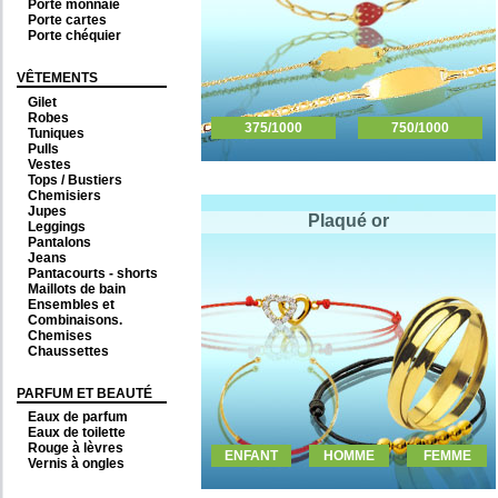
Porte monnaie
Porte cartes
Porte chéquier
VÊTEMENTS
Gilet
Robes
375/1000
750/1000
Tuniques
Pulls
Vestes
Tops / Bustiers
Chemisiers
Jupes
Plaqué or
Leggings
Pantalons
Jeans
Pantacourts - shorts
Maillots de bain
Ensembles et
Combinaisons.
Chemises
Chaussettes
PARFUM ET BEAUTÉ
Eaux de parfum
Eaux de toilette
Rouge à lèvres
ENFANT
HOMME
FEMME
Vernis à ongles