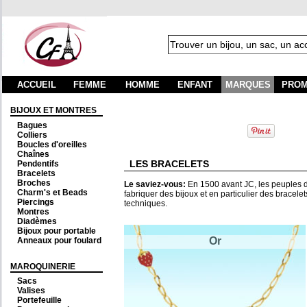
ACCUEIL
FEMME
HOMME
ENFANT
MARQUES
PROM
BIJOUX ET MONTRES
Bagues
Colliers
Boucles d'oreilles
Chaînes
LES BRACELETS
Pendentifs
Bracelets
Broches
Le saviez-vous:
En 1500 avant JC, les peuples de
Charm's et Beads
fabriquer des bijoux et en particulier des bracelet
Piercings
techniques.
Montres
Diadèmes
Bijoux pour portable
Or
Anneaux pour foulard
MAROQUINERIE
Sacs
Valises
Portefeuille