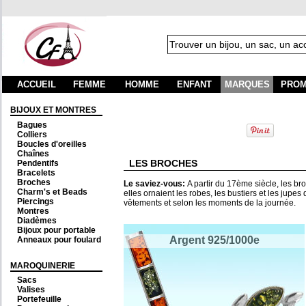
ACCUEIL
FEMME
HOMME
ENFANT
MARQUES
PROM
BIJOUX ET MONTRES
Bagues
Colliers
Boucles d'oreilles
Chaînes
LES BROCHES
Pendentifs
Bracelets
Broches
Le saviez-vous:
A partir du 17ème siècle, les b
Charm's et Beads
elles ornaient les robes, les bustiers et les jup
Piercings
vêtements et selon les moments de la journée.
Montres
Diadèmes
Bijoux pour portable
Argent 925/1000e
Anneaux pour foulard
MAROQUINERIE
Sacs
Valises
Portefeuille