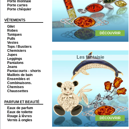
Porte monnaie
Porte cartes
Porte chéquier
VÊTEMENTS
Gilet
Robes
DÉCOUVRIR
Tuniques
Pulls
Vestes
Tops / Bustiers
Chemisiers
Jupes
Les fantaisie
Leggings
Pantalons
Jeans
Pantacourts - shorts
Maillots de bain
Ensembles et
Combinaisons.
Chemises
Chaussettes
PARFUM ET BEAUTÉ
Eaux de parfum
Eaux de toilette
Rouge à lèvres
DÉCOUVRIR
Vernis à ongles