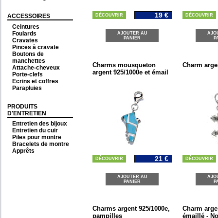
19 €
ACCESSOIRES
DÉCOUVRIR
DÉCOUVRIR
Ceintures
Foulards
AJOUTER AU
AJO
PANIER
P
Cravates
Pinces à cravate
Boutons de
manchettes
Charms mousqueton
Charm arge
Attache-cheveux
argent 925/1000e et émail
Porte-clefs
Ecrins et coffres
Parapluies
PRODUITS
D'ENTRETIEN
Entretien des bijoux
Entretien du cuir
Piles pour montre
Bracelets de montre
Apprêts
21 €
DÉCOUVRIR
DÉCOUVRIR
AJOUTER AU
AJO
PANIER
P
Charms argent 925/1000e,
Charm arge
pampilles
émaillé - No