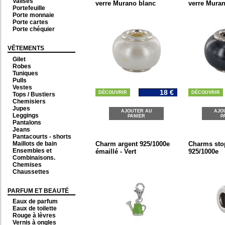
Valises
verre Murano blanc
verre Muran
Portefeuille
Porte monnaie
Porte cartes
Porte chéquier
VÊTEMENTS
Gilet
Robes
Tuniques
Pulls
Vestes
18 €
DÉCOUVRIR
DÉCOUVRIR
Tops / Bustiers
Chemisiers
Jupes
AJOUTER AU
AJO
Leggings
PANIER
P
Pantalons
Jeans
Pantacourts - shorts
Maillots de bain
Charm argent 925/1000e
Charms sto
Ensembles et
émaillé - Vert
925/1000e
Combinaisons.
Chemises
Chaussettes
PARFUM ET BEAUTÉ
Eaux de parfum
Eaux de toilette
Rouge à lèvres
Vernis à ongles