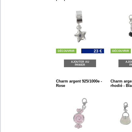
23 €
DÉCOUVRIR
DÉCOUVRIR
AJOUTER AU
AJO
PANIER
P
Charm argent 925/1000e -
Charm arge
Rose
rhodié - Bl