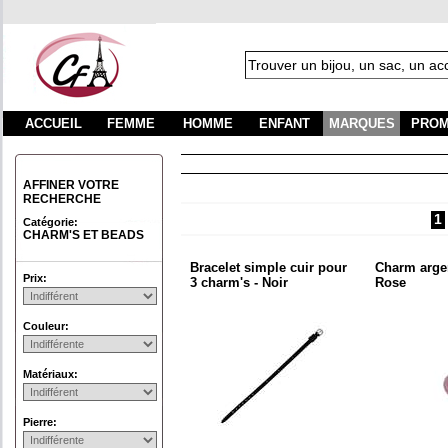
ACCUEIL
FEMME
HOMME
ENFANT
MARQUES
PROM
Fr
AFFINER VOTRE
RECHERCHE
1
Catégorie:
CHARM'S ET BEADS
Bracelet simple cuir pour
Charm argen
Prix:
3 charm's - Noir
Rose
Couleur:
Matériaux:
Pierre: