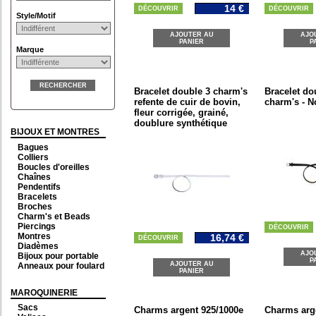
14 €
DÉCOUVRIR
DÉCOUVRIR
Style/Motif
AJOUTER AU
AJO
PANIER
P
Marque
RECHERCHER
Bracelet double 3 charm's
Bracelet do
refente de cuir de bovin,
charm's - N
fleur corrigée, grainé,
doublure synthétique
BIJOUX ET MONTRES
Bagues
Colliers
Boucles d'oreilles
Chaînes
Pendentifs
Bracelets
Broches
Charm's et Beads
Piercings
DÉCOUVRIR
Montres
16,74 €
DÉCOUVRIR
Diadèmes
AJO
Bijoux pour portable
P
AJOUTER AU
Anneaux pour foulard
PANIER
MAROQUINERIE
Sacs
Charms argent 925/1000e
Charms arg