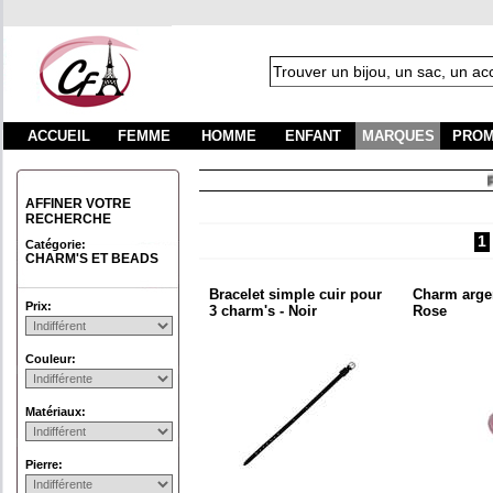
ACCUEIL
FEMME
HOMME
ENFANT
MARQUES
PROM
Frais
AFFINER VOTRE
RECHERCHE
1
Catégorie:
CHARM'S ET BEADS
Bracelet simple cuir pour
Charm argen
Prix:
3 charm's - Noir
Rose
Couleur:
Matériaux:
Pierre: