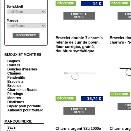
14 €
DÉCOUVRIR
DÉCOUVRIR
Style/Motif
AJOUTER AU
AJO
PANIER
P
Marque
RECHERCHER
Bracelet double 3 charm's
Bracelet do
refente de cuir de bovin,
charm's - N
fleur corrigée, grainé,
doublure synthétique
BIJOUX ET MONTRES
Bagues
Colliers
Boucles d'oreilles
Chaînes
Pendentifs
Bracelets
Broches
Charm's et Beads
Piercings
DÉCOUVRIR
Montres
16,74 €
DÉCOUVRIR
Diadèmes
AJO
Bijoux pour portable
P
AJOUTER AU
Anneaux pour foulard
PANIER
MAROQUINERIE
Sacs
Charms argent 925/1000e
Charms arg