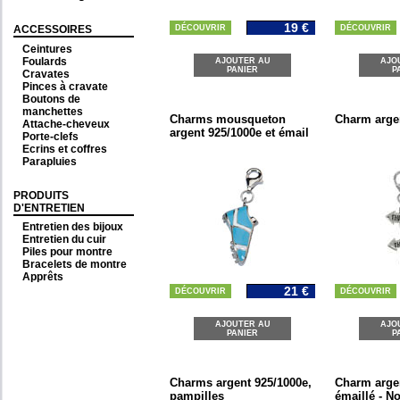
19 €
ACCESSOIRES
DÉCOUVRIR
DÉCOUVRIR
Ceintures
Foulards
AJOUTER AU
AJO
PANIER
P
Cravates
Pinces à cravate
Boutons de
manchettes
Charms mousqueton
Charm arge
Attache-cheveux
argent 925/1000e et émail
Porte-clefs
Ecrins et coffres
Parapluies
PRODUITS
D'ENTRETIEN
Entretien des bijoux
Entretien du cuir
Piles pour montre
Bracelets de montre
Apprêts
21 €
DÉCOUVRIR
DÉCOUVRIR
AJOUTER AU
AJO
PANIER
P
Charms argent 925/1000e,
Charm arge
pampilles
émaillé - No