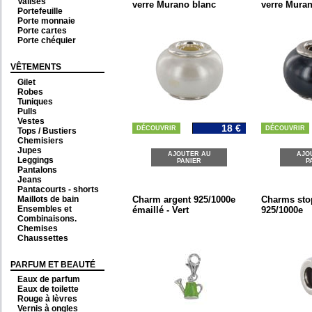
Valises
verre Murano blanc
verre Muran
Portefeuille
Porte monnaie
Porte cartes
Porte chéquier
VÊTEMENTS
Gilet
Robes
Tuniques
Pulls
Vestes
18 €
DÉCOUVRIR
DÉCOUVRIR
Tops / Bustiers
Chemisiers
Jupes
AJOUTER AU
AJO
Leggings
PANIER
P
Pantalons
Jeans
Pantacourts - shorts
Maillots de bain
Charm argent 925/1000e
Charms sto
Ensembles et
émaillé - Vert
925/1000e
Combinaisons.
Chemises
Chaussettes
PARFUM ET BEAUTÉ
Eaux de parfum
Eaux de toilette
Rouge à lèvres
Vernis à ongles