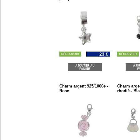
23 €
DÉCOUVRIR
DÉCOUVRIR
AJOUTER AU
AJO
PANIER
P
Charm argent 925/1000e -
Charm arge
Rose
rhodié - Bl