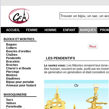
ACCUEIL
FEMME
HOMME
ENFANT
MARQUES
PROM
BIJOUX ET MONTRES
Bagues
Colliers
Boucles d'oreilles
Chaînes
LES PENDENTIFS
Pendentifs
Bracelets
Broches
Le saviez-vous:
Les Māories ornaient leur torse d
Charm's et Beads
être humain, souvent en jade, porté par les hom
Piercings
de génération en génération et était considéré 
Montres
Diadèmes
Bijoux pour portable
Or
Anneaux pour foulard
MAROQUINERIE
Sacs
Valises
Portefeuille