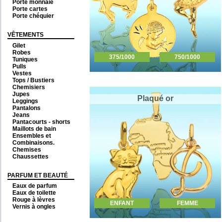
Porte monnaie
Porte cartes
Porte chéquier
VÊTEMENTS
Gilet
Robes
375/1000
750/1000
Tuniques
Pulls
Vestes
Tops / Bustiers
Chemisiers
Jupes
Plaqué or
Leggings
Pantalons
Jeans
Pantacourts - shorts
Maillots de bain
Ensembles et
Combinaisons.
Chemises
Chaussettes
PARFUM ET BEAUTÉ
Eaux de parfum
Eaux de toilette
Rouge à lèvres
ENFANT
FEMME
Vernis à ongles