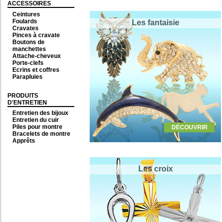
ACCESSOIRES
Ceintures
Foulards
Les fantaisie
Cravates
Pinces à cravate
Boutons de
manchettes
Attache-cheveux
Porte-clefs
Ecrins et coffres
Parapluies
PRODUITS
D'ENTRETIEN
Entretien des bijoux
Entretien du cuir
Piles pour montre
DÉCOUVRIR
Bracelets de montre
Apprêts
Les croix