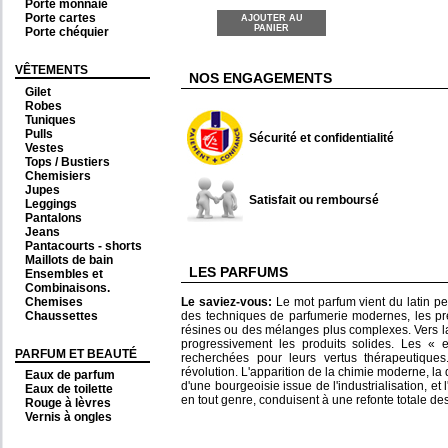
Porte monnaie
Porte cartes
AJOUTER AU
PANIER
Porte chéquier
VÊTEMENTS
NOS ENGAGEMENTS
Gilet
Robes
Tuniques
Pulls
Sécurité et confidentialité
Vestes
Tops / Bustiers
Chemisiers
Jupes
Satisfait ou remboursé
Leggings
Pantalons
Jeans
Pantacourts - shorts
Maillots de bain
LES PARFUMS
Ensembles et
Combinaisons.
Chemises
Le saviez-vous:
Le mot parfum vient du latin p
Chaussettes
des techniques de parfumerie modernes, les pr
résines ou des mélanges plus complexes. Vers la
progressivement les produits solides. Les « 
PARFUM ET BEAUTÉ
recherchées pour leurs vertus thérapeutique
révolution. L'apparition de la chimie moderne, la
Eaux de parfum
d'une bourgeoisie issue de l'industrialisation, e
Eaux de toilette
en tout genre, conduisent à une refonte totale de
Rouge à lèvres
Vernis à ongles