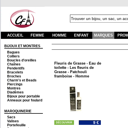
ACCUEIL
FEMME
HOMME
ENFANT
MARQUES
PROM
BIJOUX ET MONTRES
Bagues
Colliers
Boucles d'oreilles
Fleuris de Grasse - Eau de
Chaînes
toilette - Les fleuris de
Pendentifs
Grasse - Patchouli
Bracelets
framboise - Homme
Broches
Charm's et Beads
Piercings
Montres
Diadèmes
Bijoux pour portable
Anneaux pour foulard
MAROQUINERIE
Sacs
Valises
9 €
DÉCOUVRIR
Portefeuille