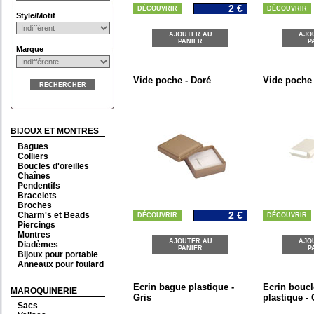
2 €
DÉCOUVRIR
DÉCOUVRIR
Style/Motif
AJOUTER AU
AJO
PANIER
P
Marque
Vide poche - Doré
Vide poche 
RECHERCHER
BIJOUX ET MONTRES
Bagues
Colliers
Boucles d'oreilles
Chaînes
Pendentifs
Bracelets
Broches
2 €
Charm's et Beads
DÉCOUVRIR
DÉCOUVRIR
Piercings
Montres
AJOUTER AU
AJO
Diadèmes
PANIER
P
Bijoux pour portable
Anneaux pour foulard
Ecrin bague plastique -
Ecrin boucl
MAROQUINERIE
Gris
plastique - 
Sacs