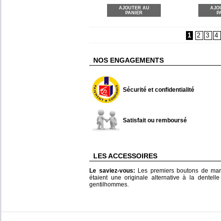
AJOUTER AU
AJO
PANIER
P
1
2
3
4
NOS ENGAGEMENTS
Sécurité et confidentialité
Satisfait ou remboursé
LES ACCESSOIRES
Le saviez-vous:
Les premiers boutons de manc
étaient une originale alternative à la dentel
gentilhommes.