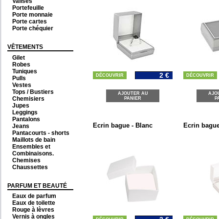
Valises
Portefeuille
Porte monnaie
Porte cartes
Porte chéquier
VÊTEMENTS
Gilet
Robes
Tuniques
2 €
DÉCOUVRIR
DÉCOUVRIR
Pulls
Vestes
Tops / Bustiers
AJOUTER AU
AJO
Chemisiers
PANIER
P
Jupes
Leggings
Pantalons
Ecrin bague - Blanc
Ecrin bague
Jeans
Pantacourts - shorts
Maillots de bain
Ensembles et
Combinaisons.
Chemises
Chaussettes
PARFUM ET BEAUTÉ
Eaux de parfum
Eaux de toilette
Rouge à lèvres
Vernis à ongles