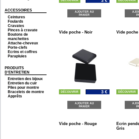
3 €
DÉCOUVRIR
DÉCOUVRIR
ACCESSOIRES
AJOUTER AU
AJO
PANIER
P
Ceintures
Foulards
Cravates
Pinces à cravate
Vide poche - Noir
Vide poche 
Boutons de
manchettes
Attache-cheveux
Porte-clefs
Ecrins et coffres
Parapluies
PRODUITS
D'ENTRETIEN
Entretien des bijoux
Entretien du cuir
Piles pour montre
3 €
Bracelets de montre
DÉCOUVRIR
DÉCOUVRIR
Apprêts
AJOUTER AU
AJO
PANIER
P
Vide poche - Rouge
Ecrin penden
Gris