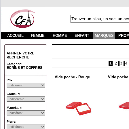
ACCUEIL
FEMME
HOMME
ENFANT
MARQUES
PROM
Fra
AFFINER VOTRE
RECHERCHE
1
2
3
4
Catégorie:
ECRINS ET COFFRES
Vide poche - Rouge
Vide poche
Prix:
Couleur:
Matériaux:
Pierre: