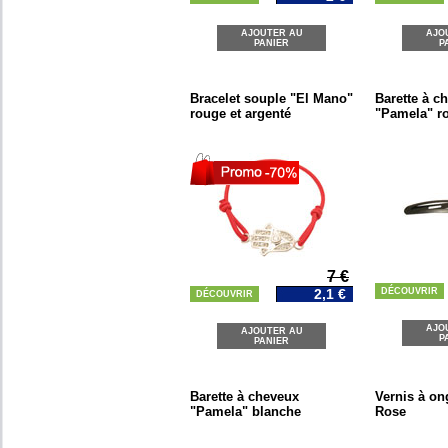
AJOUTER AU
AJO
PANIER
P
Bracelet souple "El Mano"
Barette à c
rouge et argenté
"Pamela" r
7 €
2,1 €
DÉCOUVRIR
DÉCOUVRIR
AJO
AJOUTER AU
P
PANIER
Barette à cheveux
Vernis à on
"Pamela" blanche
Rose