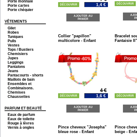
Porte monnaie
1,4 €
DÉCOUVRIR
DÉCOUVRIR
Porte cartes
Porte chéquier
AJO
AJOUTER AU
P
PANIER
VÊTEMENTS
Gilet
Robes
Collier "papillon"
Bracelet so
Tuniques
multicolore - Enfant
Fantaisie II
Pulls
Vestes
Tops / Bustiers
Chemisiers
Jupes
Leggings
Pantalons
Jeans
Pantacourts - shorts
Maillots de bain
Ensembles et
Combinaisons.
4 €
Chemises
1,6 €
DÉCOUVRIR
DÉCOUVRIR
Chaussettes
AJOUTER AU
AJO
PARFUM ET BEAUTÉ
PANIER
P
Eaux de parfum
Eaux de toilette
Rouge à lèvres
Pince cheveux "Josepha"
Pince chev
Vernis à ongles
bleue rose - Enfant
beige - Enf