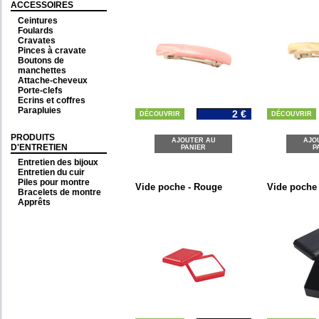
ACCESSOIRES
Ceintures
Foulards
Cravates
Pinces à cravate
Boutons de
manchettes
Attache-cheveux
Porte-clefs
Ecrins et coffres
Parapluies
2 €
DÉCOUVRIR
DÉCOUVRIR
PRODUITS
AJOUTER AU
AJO
D'ENTRETIEN
PANIER
P
Entretien des bijoux
Entretien du cuir
Piles pour montre
Vide poche - Rouge
Vide poche 
Bracelets de montre
Apprêts