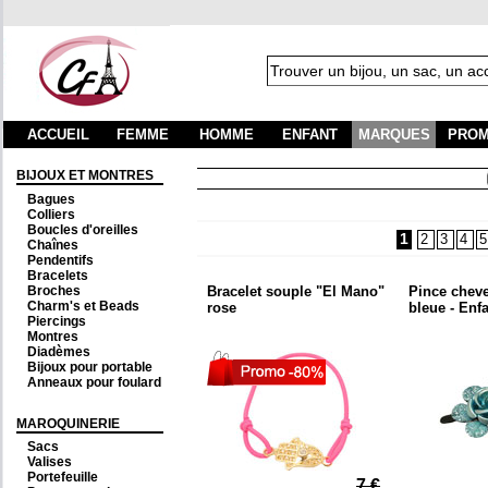
ACCUEIL
FEMME
HOMME
ENFANT
MARQUES
PROM
BIJOUX ET MONTRES
Frai
Bagues
Colliers
Boucles d'oreilles
1
2
3
4
5
Chaînes
Pendentifs
Bracelets
Broches
Bracelet souple "El Mano"
Pince chev
Charm's et Beads
rose
bleue - Enf
Piercings
Montres
Diadèmes
Bijoux pour portable
Anneaux pour foulard
MAROQUINERIE
Sacs
Valises
Portefeuille
7 €