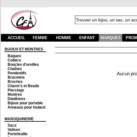
ACCUEIL
FEMME
HOMME
ENFANT
MARQUES
PROM
BIJOUX ET MONTRES
Bagues
Colliers
Boucles d'oreilles
Chaînes
Pendentifs
Aucun prod
Bracelets
Broches
Charm's et Beads
Piercings
Montres
Diadèmes
Bijoux pour portable
Anneaux pour foulard
MAROQUINERIE
Sacs
Valises
Portefeuille