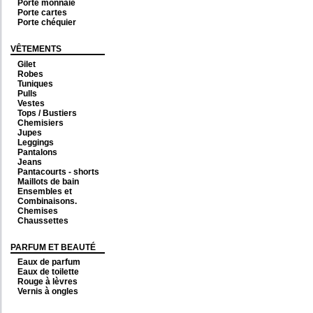
Porte monnaie
Porte cartes
Porte chéquier
VÊTEMENTS
Gilet
Robes
Tuniques
Pulls
Vestes
Tops / Bustiers
Chemisiers
Jupes
Leggings
Pantalons
Jeans
Pantacourts - shorts
Maillots de bain
Ensembles et
Combinaisons.
Chemises
Chaussettes
PARFUM ET BEAUTÉ
Eaux de parfum
Eaux de toilette
Rouge à lèvres
Vernis à ongles