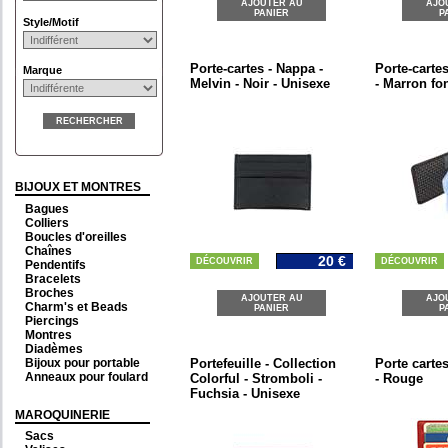
AJOUTER AU
AJO
PANIER
P
Style/Motif
Porte-cartes - Nappa -
Porte-cartes
Marque
Melvin - Noir - Unisexe
- Marron fo
RECHERCHER
BIJOUX ET MONTRES
Bagues
Colliers
Boucles d'oreilles
Chaînes
20 €
DÉCOUVRIR
DÉCOUVRIR
Pendentifs
Bracelets
Broches
AJOUTER AU
AJO
Charm's et Beads
PANIER
P
Piercings
Montres
Diadèmes
Bijoux pour portable
Portefeuille - Collection
Porte carte
Anneaux pour foulard
Colorful - Stromboli -
- Rouge
Fuchsia - Unisexe
MAROQUINERIE
Sacs