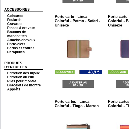
PANIER
P
ACCESSOIRES
Ceintures
Porte carte - Linea
Porte carte 
Foulards
Colorful - Patmo - Safari -
Colorful - P
Cravates
Unisexe
Unisexe
Pinces à cravate
Boutons de
manchettes
Attache-cheveux
Porte-clefs
Ecrins et coffres
Parapluies
PRODUITS
D'ENTRETIEN
48,9 €
DÉCOUVRIR
DÉCOUVRIR
Entretien des bijoux
Entretien du cuir
Piles pour montre
AJOUTER AU
AJO
Bracelets de montre
PANIER
P
Apprêts
Porte cartes - Linea
Porte cartes
Colorful - Tiago - Marron
Colorful - T