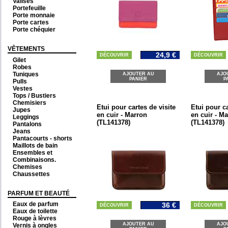
Valises
Portefeuille
Porte monnaie
Porte cartes
Porte chéquier
VÊTEMENTS
24,9 €
DÉCOUVRIR
DÉCOUVRIR
Gilet
Robes
Tuniques
AJOUTER AU
AJO
PANIER
P
Pulls
Vestes
Tops / Bustiers
Chemisiers
Etui pour cartes de visite
Etui pour ca
Jupes
en cuir - Marron
en cuir - M
Leggings
(TL141378)
(TL141378)
Pantalons
Jeans
Pantacourts - shorts
Maillots de bain
Ensembles et
Combinaisons.
Chemises
Chaussettes
PARFUM ET BEAUTÉ
Eaux de parfum
36 €
DÉCOUVRIR
DÉCOUVRIR
Eaux de toilette
Rouge à lèvres
AJOUTER AU
AJO
Vernis à ongles