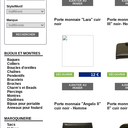
AJOUTER AU
AJO
PANIER
P
Style/Motif
Porte monnaie "Lara" cuir
Porte monn
Marque
noir
III" noir- 
RECHERCHER
BIJOUX ET MONTRES
Bagues
Colliers
Boucles d'oreilles
Chaînes
12 €
DÉCOUVRIR
DÉCOUVRIR
Pendentifs
Bracelets
Broches
AJOUTER AU
AJO
Charm's et Beads
PANIER
P
Piercings
Montres
Diadèmes
Bijoux pour portable
Porte monnaie "Angelo II"
Porte monn
Anneaux pour foulard
cuir noir - Homme
II" cuir noir
MAROQUINERIE
Sacs