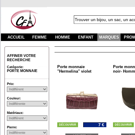
ACCUEIL
FEMME
HOMME
ENFANT
MARQUES
PROM
AFFINER VOTRE
RECHERCHE
Porte monnaie
Porte monn
Catégorie:
PORTE MONNAIE
"Hermelina" violet
noir- Hom
Prix:
Couleur:
Matériaux:
7 €
DÉCOUVRIR
DÉCOUVRIR
Pierre: