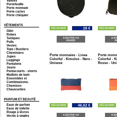
Valises
Portefeuille
Porte monnaie
Porte cartes
Porte chéquier
VÊTEMENTS
28 €
DÉCOUVRIR
DÉCOUVRIR
Gilet
Robes
Tuniques
AJOUTER AU
AJO
PANIER
P
Pulls
Vestes
Tops / Bustiers
Chemisiers
Porte monnaies - Linea
Porte monna
Jupes
Colorful - Kimolos - Nero -
Colorful - 
Leggings
Unisexe
Rosso - Un
Pantalons
Jeans
Pantacourts - shorts
Maillots de bain
Ensembles et
Combinaisons.
Chemises
Chaussettes
PARFUM ET BEAUTÉ
Eaux de parfum
46,62 €
DÉCOUVRIR
DÉCOUVRIR
Eaux de toilette
Rouge à lèvres
AJOUTER AU
AJO
Vernis à ongles