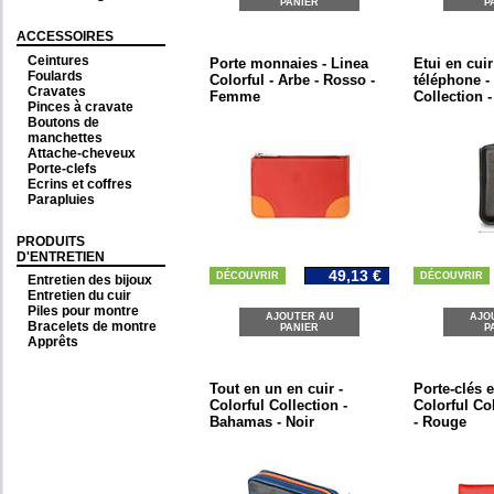
PANIER
P
ACCESSOIRES
Ceintures
Porte monnaies - Linea
Etui en cui
Foulards
Colorful - Arbe - Rosso -
téléphone -
Cravates
Femme
Collection -
Pinces à cravate
Boutons de
manchettes
Attache-cheveux
Porte-clefs
Ecrins et coffres
Parapluies
PRODUITS
D'ENTRETIEN
49,13 €
DÉCOUVRIR
DÉCOUVRIR
Entretien des bijoux
Entretien du cuir
Piles pour montre
AJOUTER AU
AJO
Bracelets de montre
PANIER
P
Apprêts
Tout en un en cuir -
Porte-clés e
Colorful Collection -
Colorful Col
Bahamas - Noir
- Rouge