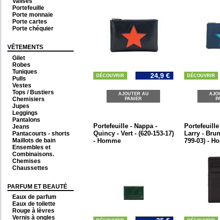
Valises
Portefeuille
Porte monnaie
Porte cartes
Porte chéquier
VÊTEMENTS
Gilet
Robes
Tuniques
24,9 €
DÉCOUVRIR
DÉCOUVRIR
Pulls
Vestes
Tops / Bustiers
AJOUTER AU
AJO
Chemisiers
PANIER
P
Jupes
Leggings
Pantalons
Portefeuille - Nappa -
Portefeuille
Jeans
Quincy - Vert - (620-153-17)
Larry - Brun
Pantacourts - shorts
Maillots de bain
- Homme
799-03) - 
Ensembles et
Combinaisons.
Chemises
Chaussettes
PARFUM ET BEAUTÉ
Eaux de parfum
Eaux de toilette
Rouge à lèvres
Vernis à ongles