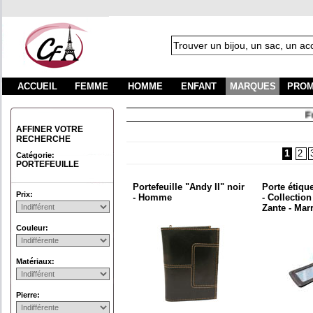
ACCUEIL
FEMME
HOMME
ENFANT
MARQUES
PROM
Frai
AFFINER VOTRE
RECHERCHE
1
2
Catégorie:
PORTEFEUILLE
Portefeuille "Andy II" noir
Porte étique
Prix:
- Homme
- Collection
Zante - Mar
Couleur:
Matériaux:
Pierre: