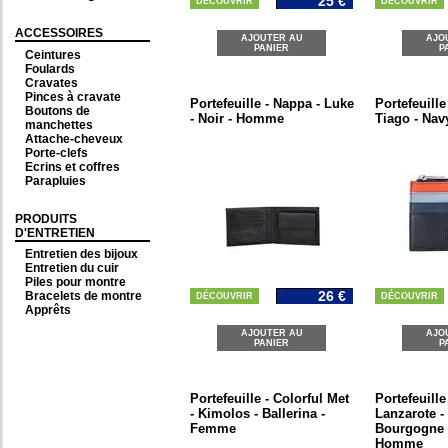
25 €
DÉCOUVRIR
DÉCOUVRIR
ACCESSOIRES
AJOUTER AU
AJO
PANIER
P
Ceintures
Foulards
Cravates
Pinces à cravate
Portefeuille - Nappa - Luke
Portefeuille
Boutons de
- Noir - Homme
Tiago - Nav
manchettes
Attache-cheveux
Porte-clefs
Ecrins et coffres
Parapluies
PRODUITS
D'ENTRETIEN
Entretien des bijoux
Entretien du cuir
Piles pour montre
26 €
Bracelets de montre
DÉCOUVRIR
DÉCOUVRIR
Apprêts
AJOUTER AU
AJO
PANIER
P
Portefeuille - Colorful Met
Portefeuille
- Kimolos - Ballerina -
Lanzarote 
Femme
Bourgogne -
Homme