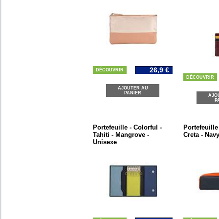
26,9 €
DÉCOUVRIR
DÉCOUVRIR
AJOUTER AU
PANIER
AJO
P
Portefeuille - Colorful -
Portefeuille
Tahiti - Mangrove -
Creta - Nav
Unisexe