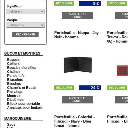
9 €
DÉCOUVRIR
DÉCOUVRIR
Style/Motif
AJOUTER AU
AJO
PANIER
P
Marque
Portefeuille - Nappa - Jay -
Portefeuille
RECHERCHER
Noir - homme
Trevor - Rou
06) - Homm
BIJOUX ET MONTRES
Bagues
Colliers
Boucles d'oreilles
Chaînes
Pendentifs
Bracelets
Broches
24 €
Charm's et Beads
DÉCOUVRIR
DÉCOUVRIR
Piercings
Montres
AJOUTER AU
AJO
Diadèmes
PANIER
P
Bijoux pour portable
Anneaux pour foulard
Portefeuille - Colorful -
Portefeuille
MAROQUINERIE
Filicudi - Navy - Bleu
Filicudi - 
Sacs
foncé - femme