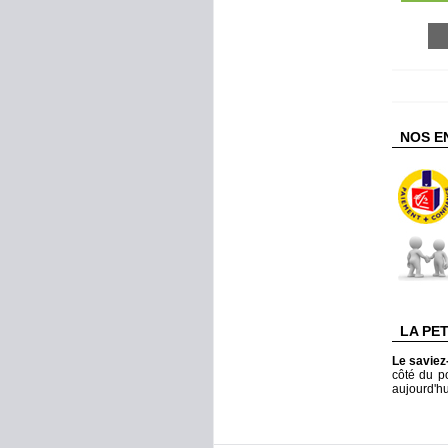
NOS E
LA PE
Le savie
côté du po
aujourd'hu