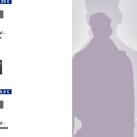
29 €
l -
u
9,9 €
l -
isexe