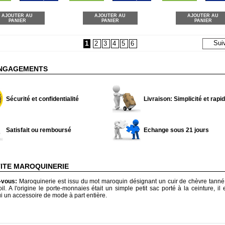
AJOUTER AU
AJOUTER AU
AJOUTER AU
PANIER
PANIER
PANIER
1
Sui
2
3
4
5
6
NGAGEMENTS
Sécurité et confidentialité
Livraison: Simplicité et rapid
Satisfait ou remboursé
Echange sous 21 jours
TITE MAROQUINERIE
z-vous:
Maroquinerie est issu du mot maroquin désignant un cuir de chèvre tanné 
il. A l'origine le porte-monnaies était un simple petit sac porté à la ceinture, il
i un accessoire de mode à part entière.