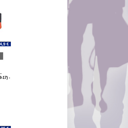
4,9 €
-
9-17) -