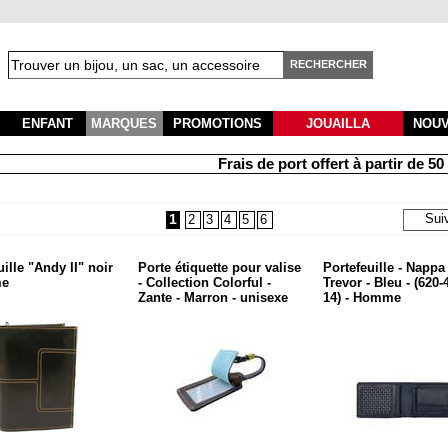
RECHERCHER
ENFANT
MARQUES
PROMOTIONS
JOUAILLA
NOU
Frais de port offert à partir de 50 € d'a
1
Sui
2
3
4
5
6
ille "Andy II" noir
Porte étiquette pour valise
Portefeuille - Nappa 
me
- Collection Colorful -
Trevor - Bleu - (620-
Zante - Marron - unisexe
14) - Homme