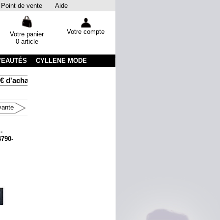
Point de vente
Aide
Votre compte
Votre panier
0 article
VEAUTÉS
CYLLENE MODE
chats
Livraison sous 48 heures par colissimo avec suivi
Em
vante
-
4790-