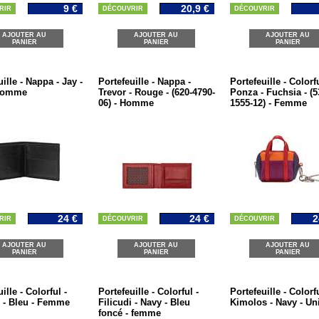
9 €
20,9 €
RIR
DÉCOUVRIR
DÉCOUVRIR
AJOUTER AU
AJOUTER AU
AJOUTER AU
PANIER
PANIER
PANIER
ille - Nappa - Jay -
Portefeuille - Nappa -
Portefeuille - Colorfu
 homme
Trevor - Rouge - (620-4790-
Ponza - Fuchsia - (5
06) - Homme
1555-12) - Femme
24 €
24 €
2
RIR
DÉCOUVRIR
DÉCOUVRIR
AJOUTER AU
AJOUTER AU
AJOUTER AU
PANIER
PANIER
PANIER
ille - Colorful -
Portefeuille - Colorful -
Portefeuille - Colorfu
i - Bleu - Femme
Filicudi - Navy - Bleu
Kimolos - Navy - Un
foncé - femme