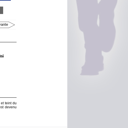
vante
ité
et teint du
 est devenu