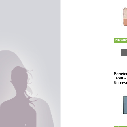
DÉCOUV
Portefeu
Tahiti 
Unisex