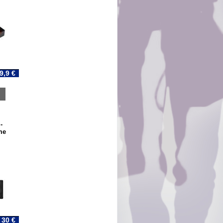
9,9 €
-
me
30 €