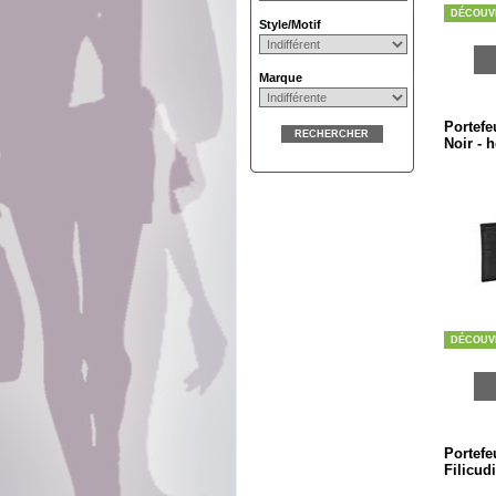
DÉCOUV
Style/Motif
Marque
Portefeu
RECHERCHER
Noir -
DÉCOUV
Portefeu
Filicud