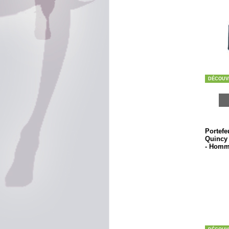
DÉCOUV
Portefeu
Quincy -
- Hom