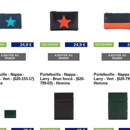
24,9 €
24,9 €
2
RIR
DÉCOUVRIR
DÉCOUVRIR
AJOUTER AU
AJOUTER AU
AJOUTER AU
PANIER
PANIER
PANIER
ille - Nappa -
Portefeuille - Nappa -
Portefeuille - Nappa 
 Vert - (620-153-17)
Larry - Brun foncé - (620-
Larry - Vert - (620-79
me
799-03) - Homme
Homme