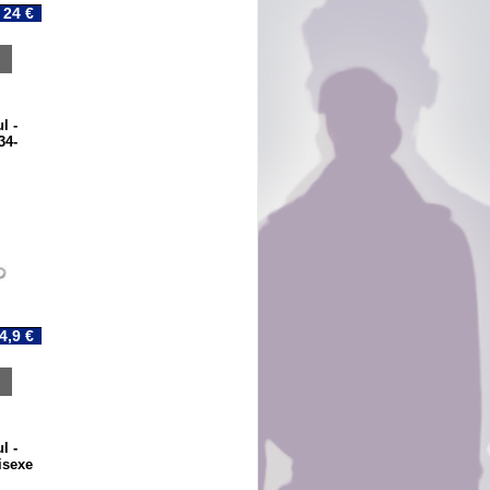
24 €
l -
34-
4,9 €
l -
isexe