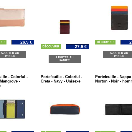
26,9 €
2
RIR
DÉCOUVRIR
27,9 €
DÉCOUVRIR
AJOUTER AU
AJOUTER AU
PANIER
PANIER
AJOUTER AU
PANIER
ille - Colorful -
Portefeuille - Colorful -
Portefeuille - Nappa 
- Mangrove -
Creta - Navy - Unisexe
Norton - Noir - ho
e