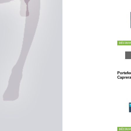
DÉCOUV
Portefeu
Caprera
DÉCOUV