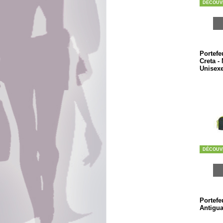
DÉCOUV
Portefeu
Creta -
Unisex
DÉCOUV
Portefeu
Antigua