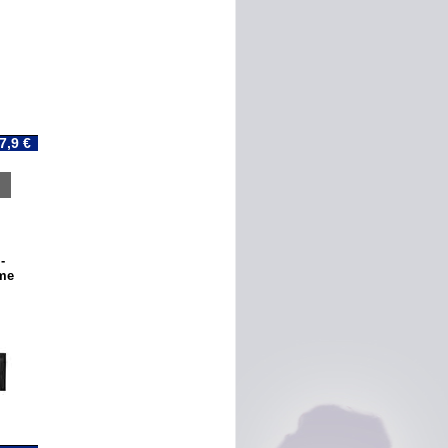
7,9 €
-
mme