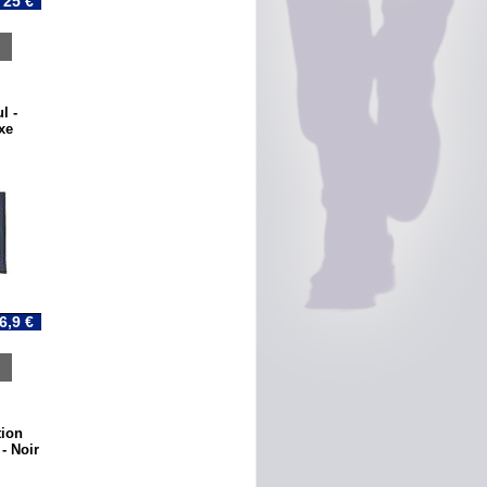
25 €
l -
xe
6,9 €
tion
- Noir