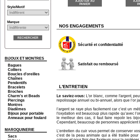
AJOUTER AU
AJO
PANIER
P
Style/Motif
Marque
NOS ENGAGEMENTS
RECHERCHER
Sécurité et confidentialité
BIJOUX ET MONTRES
Satisfait ou remboursé
Bagues
Colliers
Boucles d'oreilles
Chaînes
Pendentifs
L'ENTRETIEN
Bracelets
Broches
Charm's et Beads
Le saviez-vous:
L'or blanc, comme l'argent, pe
Piercings
repolissage annuel ou bi-annuel, alors que l’or ja
Montres
Diadèmes
l’argent se raye plus facilement car c’est un mé
Bijoux pour portable
l'oxydation est beaucoup plus rapide qu’avec l’o
Anneaux pour foulard
le meilleur des cas, il faut faire repolir les 
Cependant, beaucoup de personnes apprécient l’as
MAROQUINERIE
L’entretien du cuir vous permet de conserver vos 
c’est de la peau animale qui a été traitée pour 
Sacs
colorer et pour finir des fixateurs pour la protéger.