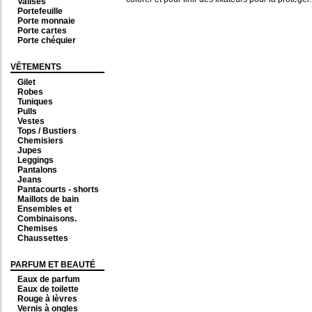
Valises
Portefeuille
Porte monnaie
Porte cartes
Porte chéquier
VÊTEMENTS
Gilet
Robes
Tuniques
Pulls
Vestes
Tops / Bustiers
Chemisiers
Jupes
Leggings
Pantalons
Jeans
Pantacourts - shorts
Maillots de bain
Ensembles et
Combinaisons.
Chemises
Chaussettes
PARFUM ET BEAUTÉ
Eaux de parfum
Eaux de toilette
Rouge à lèvres
Vernis à ongles