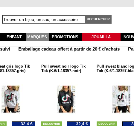
RECHERCHER
ENFANT
MARQUES
PROMOTIONS
JOUAILLA
NOU
ivi
Emballage cadeau offert à partir de 20 € d'achats
Paie
eat gris logo Tik
Pull sweat noir logo Tik
Pull sweat blanc lo
6/1-18357-gris)
Tok (K-6/1-18357-noir)
Tok (K-6/1-18357-bla
32,4 €
32,4 €
3
RIR
DÉCOUVRIR
DÉCOUVRIR