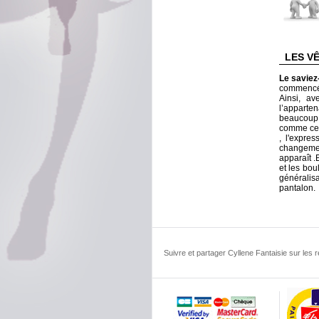
LES V
Le savie
commencé à
Ainsi, av
l’apparte
beaucoup 
comme ceu
, l'expre
changement
apparaît .
et les bo
généralis
pantalon.
Suivre et partager Cyllene Fantaisie sur les