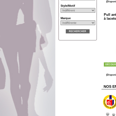
(Disponi
Style/Motif
Pull an
Marque
à lacet
RECHERCHER
DÉCOUV
(Disponi
NOS E