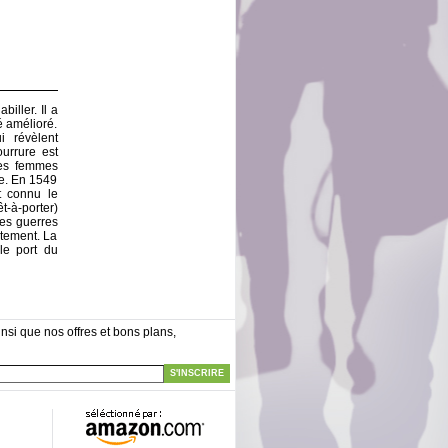
iller. Il a
é amélioré.
i révèlent
urrure est
des femmes
e. En 1549
t connu le
êt-à-porter)
Les guerres
êtement. La
 le port du
nsi que nos offres et bons plans,
S'INSCRIRE