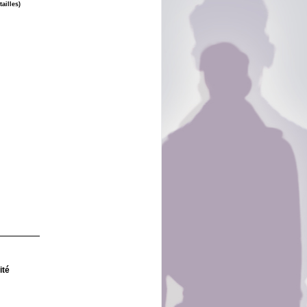
ailles)
ité