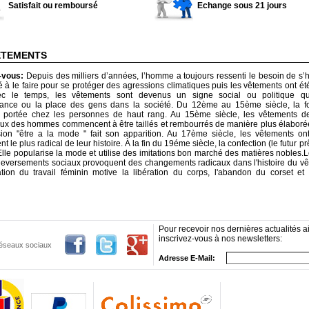
Satisfait ou remboursé
Echange sous 21 jours
ÊTEMENTS
z-vous:
Depuis des milliers d’années, l’homme a toujours ressenti le besoin de s’hab
 le faire pour se protéger des agressions climatiques puis les vêtements ont ét
ec le temps, les vêtements sont devenus un signe social ou politique qu
nance ou la place des gens dans la société. Du 12ème au 15ème siècle, la fo
portée chez les personnes de haut rang. Au 15ème siècle, les vêtements 
x des hommes commencent à être taillés et rembourrés de manière plus élaboré
ssion "être a la mode " fait son apparition. Au 17ème siècle, les vêtements on
 le plus radical de leur histoire. À la fin du 19éme siècle, la confection (le futur pr
Elle popularise la mode et utilise des imitations bon marché des matières nobles.
uleversements sociaux provoquent des changements radicaux dans l'histoire du v
ation du travail féminin motive la libération du corps, l'abandon du corset et
Pour recevoir nos dernières actualités ai
inscrivez-vous à nos newsletters:
 réseaux sociaux
Adresse E-Mail: