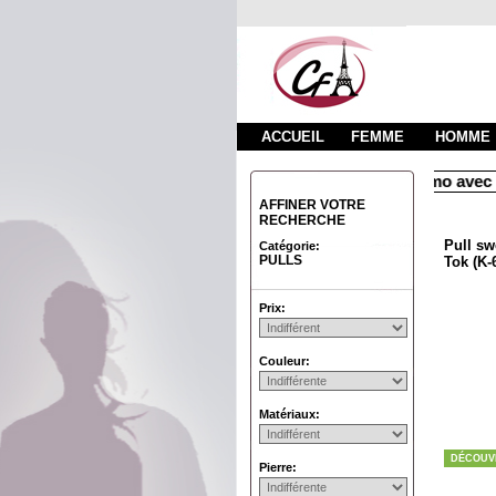
ACCUEIL
FEMME
HOMME
 50 € d'achats
Livraison sous 48 heures par colissimo avec su
AFFINER VOTRE
RECHERCHE
Pull sw
Catégorie:
PULLS
Tok (K-
Prix:
Couleur:
Matériaux:
DÉCOUV
Pierre: