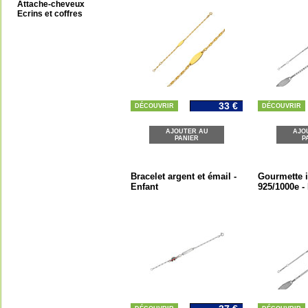
Attache-cheveux
Ecrins et coffres
33 €
DÉCOUVRIR
DÉCOUVRIR
AJOUTER AU
AJO
PANIER
P
Bracelet argent et émail -
Gourmette i
Enfant
925/1000e -