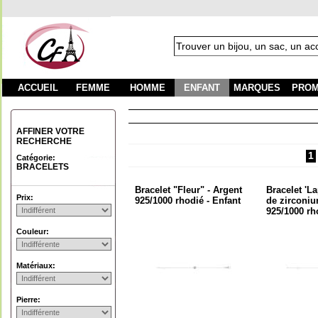
ACCUEIL
FEMME
HOMME
ENFANT
MARQUES
PROM
Fra
AFFINER VOTRE
RECHERCHE
1
Catégorie:
BRACELETS
Bracelet "Fleur" - Argent
Bracelet 'L
Prix:
925/1000 rhodié - Enfant
de zirconiu
925/1000 rh
Couleur:
Matériaux:
Pierre: