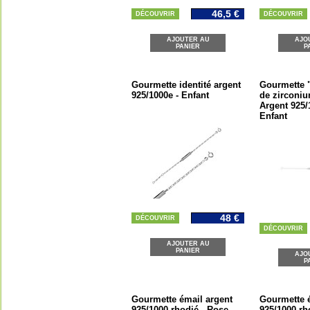
46,5 €
DÉCOUVRIR
DÉCOUVRIR
AJOUTER AU
AJO
PANIER
P
Gourmette identité argent
Gourmette 
925/1000e - Enfant
de zirconiu
Argent 925/
Enfant
48 €
DÉCOUVRIR
DÉCOUVRIR
AJOUTER AU
PANIER
AJO
P
Gourmette émail argent
Gourmette é
925/1000 rhodié - Rose -
925/1000 rh