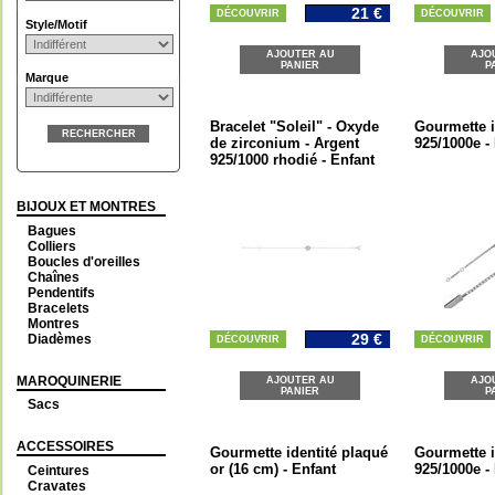
21 €
DÉCOUVRIR
DÉCOUVRIR
Style/Motif
AJOUTER AU
AJO
PANIER
P
Marque
Bracelet "Soleil" - Oxyde
Gourmette i
RECHERCHER
de zirconium - Argent
925/1000e -
925/1000 rhodié - Enfant
BIJOUX ET MONTRES
Bagues
Colliers
Boucles d'oreilles
Chaînes
Pendentifs
Bracelets
Montres
29 €
Diadèmes
DÉCOUVRIR
DÉCOUVRIR
MAROQUINERIE
AJOUTER AU
AJO
PANIER
P
Sacs
ACCESSOIRES
Gourmette identité plaqué
Gourmette i
or (16 cm) - Enfant
925/1000e -
Ceintures
Cravates