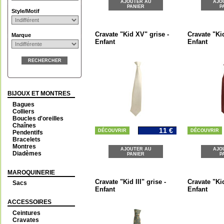
AJOUTER AU
AJO
PANIER
P
Style/Motif
Cravate "Kid XV" grise -
Cravate "Ki
Marque
Enfant
Enfant
RECHERCHER
BIJOUX ET MONTRES
Bagues
Colliers
Boucles d'oreilles
Chaînes
11 €
DÉCOUVRIR
DÉCOUVRIR
Pendentifs
Bracelets
Montres
AJOUTER AU
AJO
Diadèmes
PANIER
P
MAROQUINERIE
Cravate "Kid III" grise -
Cravate "Kid
Sacs
Enfant
Enfant
ACCESSOIRES
Ceintures
Cravates