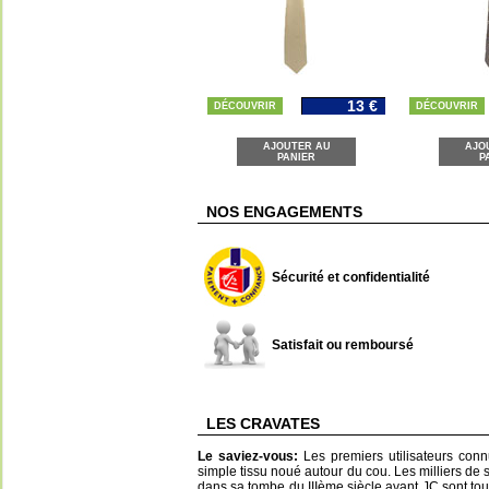
13 €
DÉCOUVRIR
DÉCOUVRIR
AJOUTER AU
AJO
PANIER
P
NOS ENGAGEMENTS
Sécurité et confidentialité
Satisfait ou remboursé
LES CRAVATES
Le saviez-vous:
Les premiers utilisateurs connu
simple tissu noué autour du cou. Les milliers d
dans sa tombe du IIIème siècle avant JC sont to