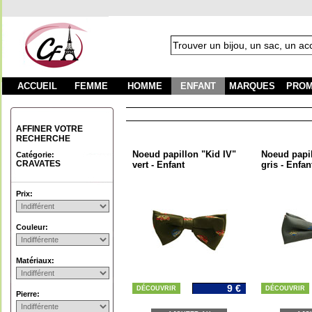
ACCUEIL
FEMME
HOMME
ENFANT
MARQUES
PROM
AFFINER VOTRE
RECHERCHE
Noeud papillon "Kid IV"
Noeud papil
Catégorie:
CRAVATES
vert - Enfant
gris - Enfan
Prix:
Couleur:
Matériaux:
9 €
DÉCOUVRIR
DÉCOUVRIR
Pierre: