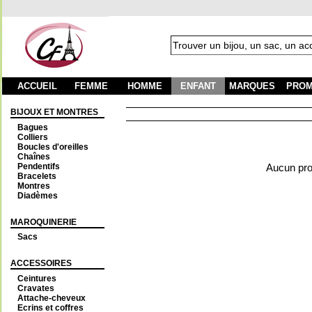
ACCUEIL
FEMME
HOMME
ENFANT
MARQUES
PROM
BIJOUX ET MONTRES
Bagues
Colliers
Boucles d'oreilles
Chaînes
Pendentifs
Aucun prod
Bracelets
Montres
Diadèmes
MAROQUINERIE
Sacs
ACCESSOIRES
Ceintures
Cravates
Attache-cheveux
Ecrins et coffres