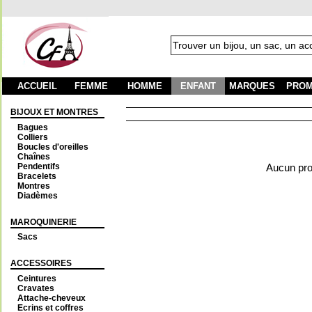
ACCUEIL
FEMME
HOMME
ENFANT
MARQUES
PROM
BIJOUX ET MONTRES
Bagues
Colliers
Boucles d'oreilles
Chaînes
Pendentifs
Aucun prod
Bracelets
Montres
Diadèmes
MAROQUINERIE
Sacs
ACCESSOIRES
Ceintures
Cravates
Attache-cheveux
Ecrins et coffres