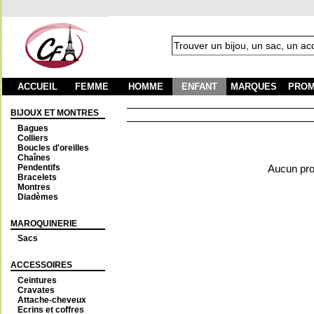
ACCUEIL
FEMME
HOMME
ENFANT
MARQUES
PROM
BIJOUX ET MONTRES
Bagues
Colliers
Boucles d'oreilles
Chaînes
Pendentifs
Aucun prod
Bracelets
Montres
Diadèmes
MAROQUINERIE
Sacs
ACCESSOIRES
Ceintures
Cravates
Attache-cheveux
Ecrins et coffres