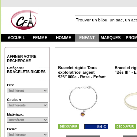
ACCUEIL
FEMME
HOMME
ENFANT
MARQUES
PROM
AFFINER VOTRE
RECHERCHE
Bracelet rigide 'Dora
Bracelet rig
Catégorie:
BRACELETS RIGIDES
exploratrice' argent
"Bès III" - 
925/1000e - Rose - Enfant
Prix:
Couleur:
Matériaux:
54 €
DÉCOUVRIR
DÉCOUVRIR
Pierre: