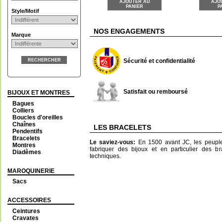
AJOUTER AU
AJO
PANIER
P
Style/Motif
NOS ENGAGEMENTS
Marque
RECHERCHER
Sécurité et confidentialité
Satisfait ou remboursé
BIJOUX ET MONTRES
Bagues
Colliers
Boucles d'oreilles
Chaînes
LES BRACELETS
Pendentifs
Bracelets
Le saviez-vous:
En 1500 avant JC, les peuple
Montres
fabriquer des bijoux et en particulier des br
Diadèmes
techniques.
MAROQUINERIE
Sacs
ACCESSOIRES
Ceintures
Cravates