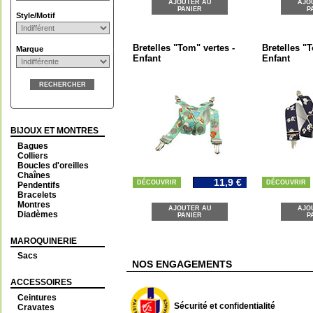
AJOUTER AU
AJO
PANIER
P
Style/Motif
Bretelles "Tom" vertes -
Bretelles "
Marque
Enfant
Enfant
RECHERCHER
BIJOUX ET MONTRES
Bagues
Colliers
Boucles d'oreilles
Chaînes
11,9 €
DÉCOUVRIR
DÉCOUVRIR
Pendentifs
Bracelets
Montres
AJOUTER AU
AJO
Diadèmes
PANIER
P
MAROQUINERIE
Sacs
NOS ENGAGEMENTS
ACCESSOIRES
Ceintures
Sécurité et confidentialité
Cravates