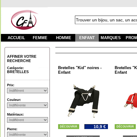
ACCUEIL
FEMME
HOMME
ENFANT
MARQUES
PROM
AFFINER VOTRE
RECHERCHE
Bretelles "Kid" noires -
Bretelles "K
Catégorie:
BRETELLES
Enfant
Enfant
Prix:
Couleur:
Matériaux:
10,9 €
DÉCOUVRIR
DÉCOUVRIR
Pierre: