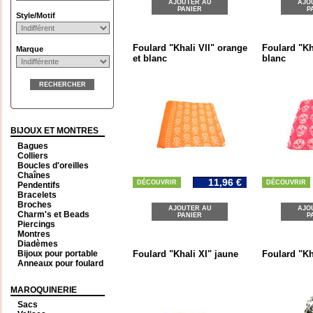
AJOUTER AU
AJO
PANIER
P
Style/Motif
Foulard "Khali VII" orange
Foulard "Kh
Marque
et blanc
blanc
RECHERCHER
BIJOUX ET MONTRES
Bagues
Colliers
Boucles d'oreilles
Chaînes
11,96 €
DÉCOUVRIR
DÉCOUVRIR
Pendentifs
Bracelets
Broches
AJOUTER AU
AJO
Charm's et Beads
PANIER
P
Piercings
Montres
Diadèmes
Bijoux pour portable
Foulard "Khali XI" jaune
Foulard "Kh
Anneaux pour foulard
MAROQUINERIE
Sacs