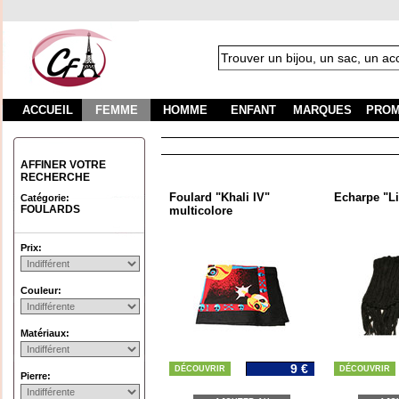
ACCUEIL
FEMME
HOMME
ENFANT
MARQUES
PROM
AFFINER VOTRE
RECHERCHE
Foulard "Khali IV"
Echarpe "Li
Catégorie:
FOULARDS
multicolore
Prix:
Couleur:
Matériaux:
9 €
DÉCOUVRIR
DÉCOUVRIR
Pierre: