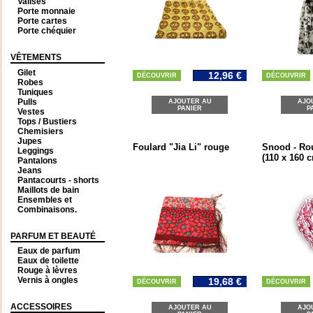
Valises
Porte monnaie
Porte cartes
Porte chéquier
VÊTEMENTS
Gilet
12,96 €
DÉCOUVRIR
DÉCOUVRIR
Robes
Tuniques
Pulls
AJOUTER AU
AJO
PANIER
P
Vestes
Tops / Bustiers
Chemisiers
Jupes
Foulard "Jia Li" rouge
Snood - Ro
Leggings
(110 x 160 
Pantalons
Jeans
Pantacourts - shorts
Maillots de bain
Ensembles et
Combinaisons.
PARFUM ET BEAUTÉ
Eaux de parfum
Eaux de toilette
Rouge à lèvres
Vernis à ongles
19,68 €
DÉCOUVRIR
DÉCOUVRIR
ACCESSOIRES
AJOUTER AU
AJO