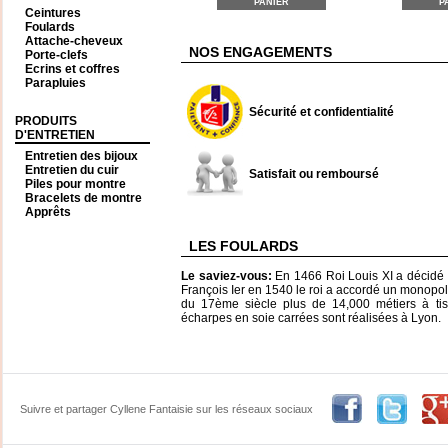
PANIER
P
Ceintures
Foulards
Attache-cheveux
NOS ENGAGEMENTS
Porte-clefs
Ecrins et coffres
Parapluies
Sécurité et confidentialité
PRODUITS
D'ENTRETIEN
Entretien des bijoux
Entretien du cuir
Satisfait ou remboursé
Piles pour montre
Bracelets de montre
Apprêts
LES FOULARDS
Le saviez-vous:
En 1466 Roi Louis XI a décidé
François Ier en 1540 le roi a accordé un monopole
du 17ème siècle plus de 14,000 métiers à tisse
écharpes en soie carrées sont réalisées à Lyon.
Suivre et partager Cyllene Fantaisie sur les réseaux sociaux