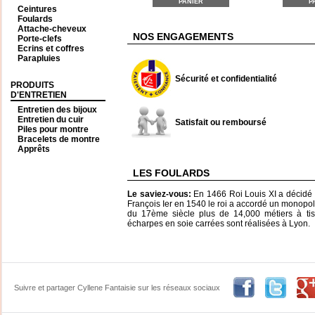
PANIER
P
Ceintures
Foulards
Attache-cheveux
NOS ENGAGEMENTS
Porte-clefs
Ecrins et coffres
Parapluies
Sécurité et confidentialité
PRODUITS
D'ENTRETIEN
Entretien des bijoux
Entretien du cuir
Satisfait ou remboursé
Piles pour montre
Bracelets de montre
Apprêts
LES FOULARDS
Le saviez-vous:
En 1466 Roi Louis XI a décidé
François Ier en 1540 le roi a accordé un monopole
du 17ème siècle plus de 14,000 métiers à tisse
écharpes en soie carrées sont réalisées à Lyon.
Suivre et partager Cyllene Fantaisie sur les réseaux sociaux