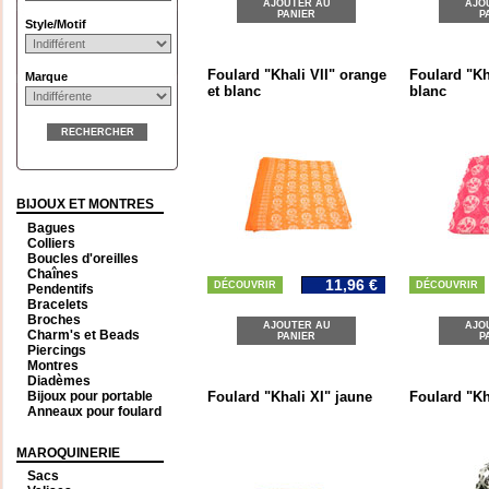
AJOUTER AU
AJO
PANIER
P
Style/Motif
Foulard "Khali VII" orange
Foulard "Kh
Marque
et blanc
blanc
RECHERCHER
BIJOUX ET MONTRES
Bagues
Colliers
Boucles d'oreilles
Chaînes
11,96 €
DÉCOUVRIR
DÉCOUVRIR
Pendentifs
Bracelets
Broches
AJOUTER AU
AJO
Charm's et Beads
PANIER
P
Piercings
Montres
Diadèmes
Bijoux pour portable
Foulard "Khali XI" jaune
Foulard "Kh
Anneaux pour foulard
MAROQUINERIE
Sacs