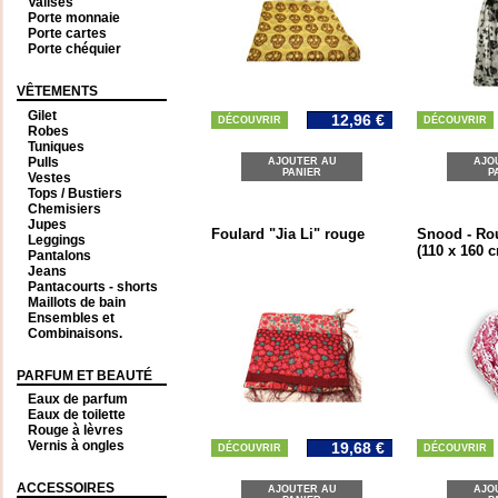
Valises
Porte monnaie
Porte cartes
Porte chéquier
VÊTEMENTS
Gilet
12,96 €
DÉCOUVRIR
DÉCOUVRIR
Robes
Tuniques
Pulls
AJOUTER AU
AJO
PANIER
P
Vestes
Tops / Bustiers
Chemisiers
Jupes
Foulard "Jia Li" rouge
Snood - Ro
Leggings
(110 x 160 
Pantalons
Jeans
Pantacourts - shorts
Maillots de bain
Ensembles et
Combinaisons.
PARFUM ET BEAUTÉ
Eaux de parfum
Eaux de toilette
Rouge à lèvres
Vernis à ongles
19,68 €
DÉCOUVRIR
DÉCOUVRIR
ACCESSOIRES
AJOUTER AU
AJO