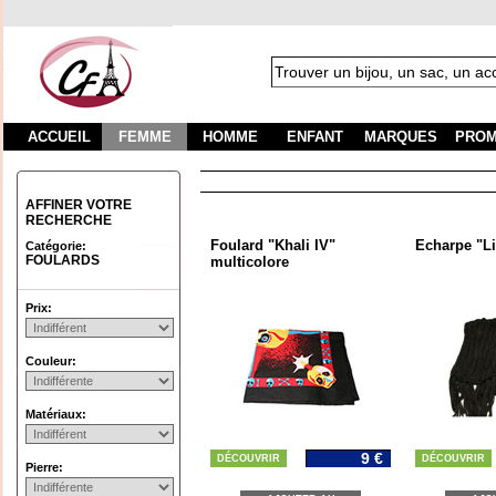
ACCUEIL
FEMME
HOMME
ENFANT
MARQUES
PROM
AFFINER VOTRE
RECHERCHE
Foulard "Khali IV"
Echarpe "Li
Catégorie:
FOULARDS
multicolore
Prix:
Couleur:
Matériaux:
9 €
DÉCOUVRIR
DÉCOUVRIR
Pierre: