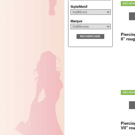
DÉCOUV
Style/Motif
Marque
Piercin
RECHERCHER
II" rou
DÉCOUV
Piercin
VII" ro