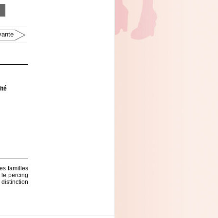
vante
ité
es familles
 le percing
distinction