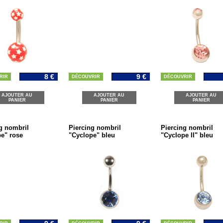
8 €
9 €
RIR
DÉCOUVRIR
DÉCOUVRIR
AJOUTER AU
AJOUTER AU
AJOUTER AU
PANIER
PANIER
PANIER
g nombril
Piercing nombril
Piercing nombril
e" rose
"Cyclope" bleu
"Cyclope II" bleu