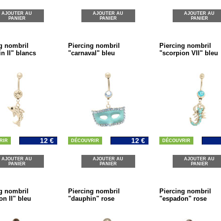
AJOUTER AU
AJOUTER AU
AJOUTER AU
PANIER
PANIER
PANIER
g nombril
Piercing nombril
Piercing nombril
n II" blancs
"carnaval" bleu
"scorpion VII" bleu
12 €
12 €
RIR
DÉCOUVRIR
DÉCOUVRIR
AJOUTER AU
AJOUTER AU
AJOUTER AU
PANIER
PANIER
PANIER
g nombril
Piercing nombril
Piercing nombril
on II" bleu
"dauphin" rose
"espadon" rose