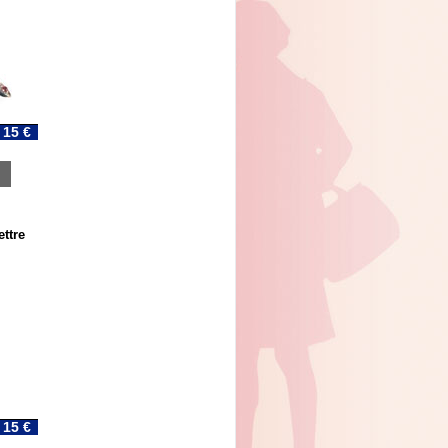
15 €
ttre
15 €