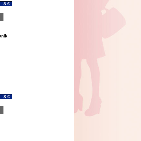
8 €
anik
8 €