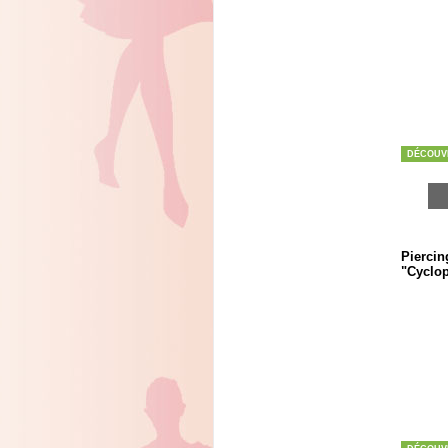
DÉCOUV
Piercin
"Cyclop