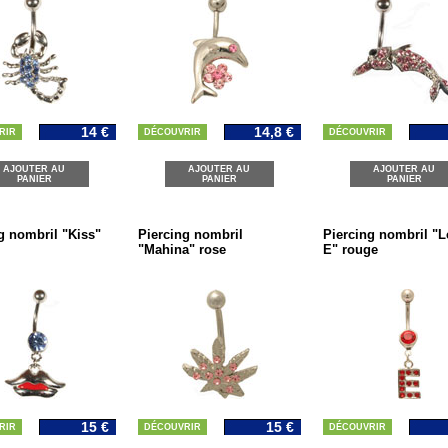
14 €
14,8 €
RIR
DÉCOUVRIR
DÉCOUVRIR
AJOUTER AU
AJOUTER AU
AJOUTER AU
PANIER
PANIER
PANIER
g nombril "Kiss"
Piercing nombril
Piercing nombril "Le
"Mahina" rose
E" rouge
15 €
15 €
RIR
DÉCOUVRIR
DÉCOUVRIR