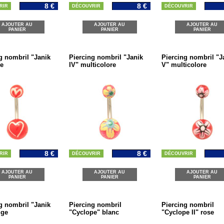
8 €
8 €
RIR
DÉCOUVRIR
DÉCOUVRIR
AJOUTER AU
AJOUTER AU
AJOUTER AU
PANIER
PANIER
PANIER
g nombril "Janik
Piercing nombril "Janik
Piercing nombril "J
ge
IV" multicolore
V" multicolore
8 €
8 €
RIR
DÉCOUVRIR
DÉCOUVRIR
AJOUTER AU
AJOUTER AU
AJOUTER AU
PANIER
PANIER
PANIER
g nombril "Janik
Piercing nombril
Piercing nombril
uge
"Cyclope" blanc
"Cyclope II" rose