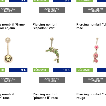
9 €
9 €
RIR
DÉCOUVRIR
DÉCOUVRIR
AJOUTER AU
AJOUTER AU
AJOUTER AU
PANIER
PANIER
PANIER
ng nombril "Game
Piercing nombril
Piercing nombril "c
oir et jaun
"espadon" vert
rose
9 €
10 €
RIR
DÉCOUVRIR
DÉCOUVRIR
AJOUTER AU
AJOUTER AU
AJOUTER AU
PANIER
PANIER
PANIER
g nombril
Piercing nombril
Piercing nombril "c
r" rose
"piraterie II" rose
rouge