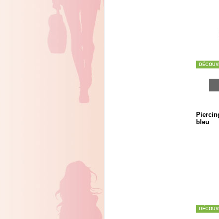
DÉCOUV
Piercin
bleu
DÉCOUV