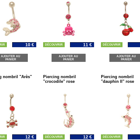
10 €
11 €
RIR
DÉCOUVRIR
DÉCOUVRIR
AJOUTER AU
AJOUTER AU
AJOUTER AU
PANIER
PANIER
PANIER
g nombril "Arès"
Piercing nombril
Piercing nombril
"crocodile" rose
"dauphin II" rose
12 €
12 €
RIR
DÉCOUVRIR
DÉCOUVRIR