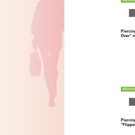
DÉCOUV
Pierci
Over" n
DÉCOUV
Piercin
"Flippe