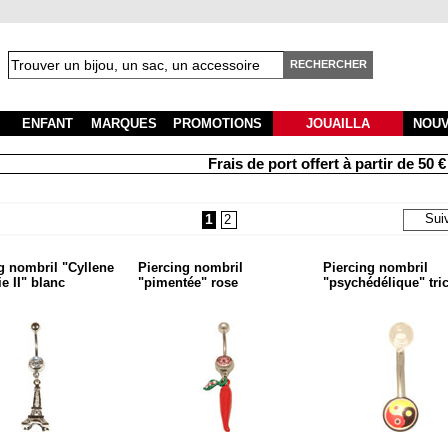
RECHERCHER
ENFANT
MARQUES
PROMOTIONS
JOUAILLA
NOU
Frais de port offert à partir de 50 € d'ac
1
Sui
2
g nombril "Cyllene
Piercing nombril
Piercing nombril
e II" blanc
"pimentée" rose
"psychédélique" tri