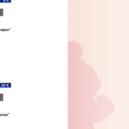
9 €
haton"
10 €
erise"