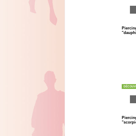
Piercin
"dauphi
DÉCOUV
Piercin
"scorpi