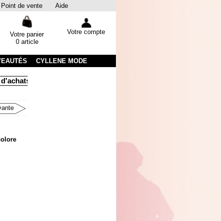
Point de vente
Aide
Votre compte
Votre panier
0 article
VEAUTÉS
CYLLENE MODE
hats
Livraison sous 48 heures par colissimo avec suivi
Emb
vante
colore