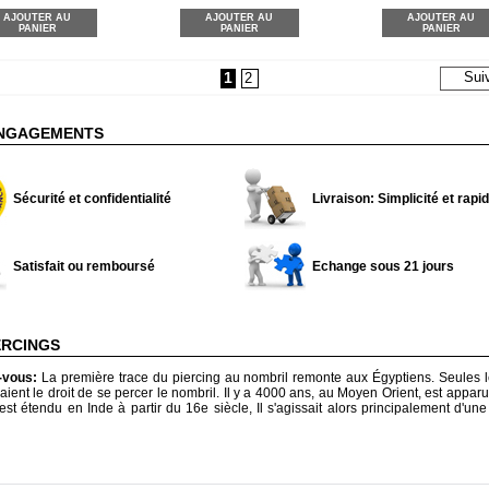
AJOUTER AU
AJOUTER AU
AJOUTER AU
PANIER
PANIER
PANIER
1
Sui
2
NGAGEMENTS
Sécurité et confidentialité
Livraison: Simplicité et rapid
Satisfait ou remboursé
Echange sous 21 jours
ERCINGS
z-vous:
La première trace du piercing au nombril remonte aux Égyptiens. Seules l
aient le droit de se percer le nombril. Il y a 4000 ans, au Moyen Orient, est apparu
s'est étendu en Inde à partir du 16e siècle, Il s'agissait alors principalement d'une 