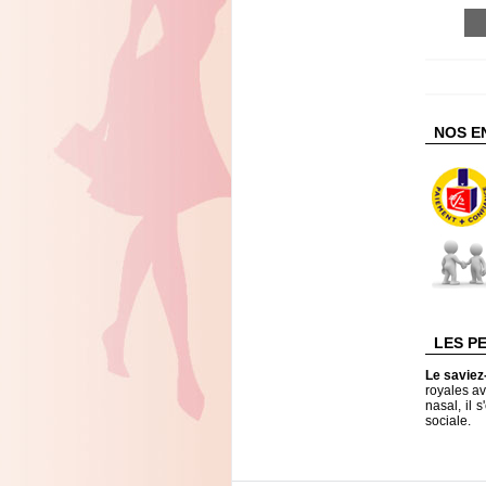
NOS E
LES P
Le savie
royales av
nasal, il 
sociale.