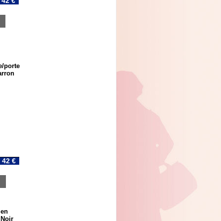
42 €
/porte
arron
42 €
 en
 Noir