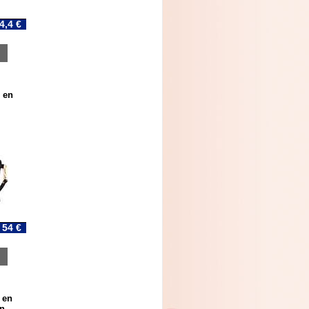
4,4 €
 en
54 €
 en
on