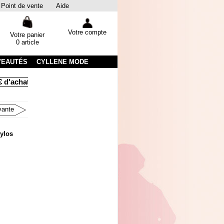
Point de vente
Aide
Votre compte
Votre panier
0 article
VEAUTÉS
CYLLENE MODE
chats
Livraison sous 48 heures par colissimo avec suivi
Em
vante
tylos