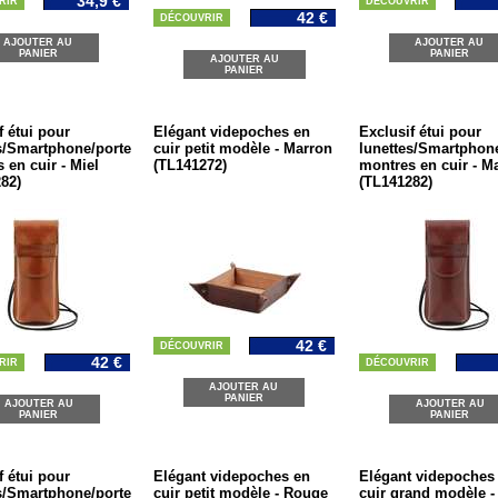
34,9 €
RIR
DÉCOUVRIR
42 €
DÉCOUVRIR
AJOUTER AU
AJOUTER AU
PANIER
PANIER
AJOUTER AU
PANIER
f étui pour
Elégant videpoches en
Exclusif étui pour
s/Smartphone/porte
cuir petit modèle - Marron
lunettes/Smartphone
 en cuir - Miel
(TL141272)
montres en cuir - M
82)
(TL141282)
42 €
DÉCOUVRIR
42 €
RIR
DÉCOUVRIR
AJOUTER AU
PANIER
AJOUTER AU
AJOUTER AU
PANIER
PANIER
f étui pour
Elégant videpoches en
Elégant videpoches
s/Smartphone/porte
cuir petit modèle - Rouge
cuir grand modèle -