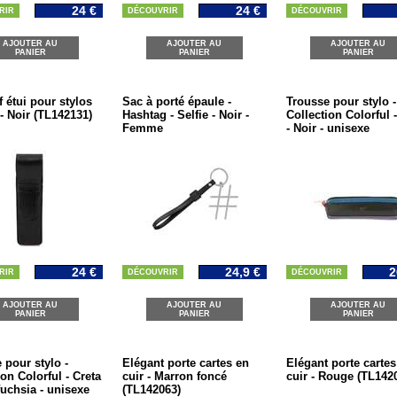
24 €
24 €
RIR
DÉCOUVRIR
DÉCOUVRIR
AJOUTER AU
AJOUTER AU
AJOUTER AU
PANIER
PANIER
PANIER
f étui pour stylos
Sac à porté épaule -
Trousse pour stylo -
 - Noir (TL142131)
Hashtag - Selfie - Noir -
Collection Colorful -
Femme
- Noir - unisexe
24 €
24,9 €
2
RIR
DÉCOUVRIR
DÉCOUVRIR
AJOUTER AU
AJOUTER AU
AJOUTER AU
PANIER
PANIER
PANIER
 pour stylo -
Elégant porte cartes en
Elégant porte cartes
ion Colorful - Creta
cuir - Marron foncé
cuir - Rouge (TL142
fuchsia - unisexe
(TL142063)