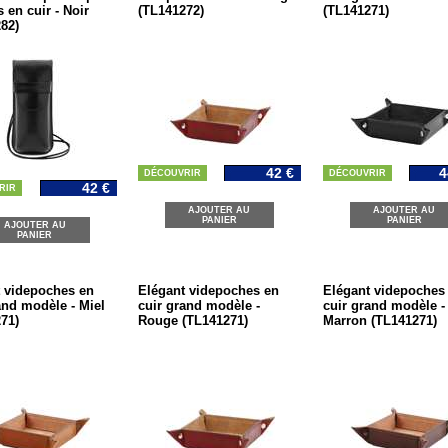
 en cuir - Noir
(TL141272)
(TL141271)
82)
42 €
4
DÉCOUVRIR
DÉCOUVRIR
42 €
RIR
AJOUTER AU
AJOUTER AU
PANIER
PANIER
AJOUTER AU
PANIER
 videpoches en
Elégant videpoches en
Elégant videpoches
and modèle - Miel
cuir grand modèle -
cuir grand modèle -
71)
Rouge (TL141271)
Marron (TL141271)