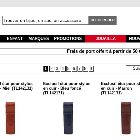
RECHERCHER
ENFANT
MARQUES
PROMOTIONS
JOUAILLA
NOU
Frais de port offert à partir de 50 € d'a
1
Sui
2
3
4
5
6
7
8
9
f étui pour stylos
Exclusif étui pour stylos
Exclusif étui pour s
 - Miel (TL142131)
en cuir - Bleu foncé
en cuir - Marron
(TL142131)
(TL142131)