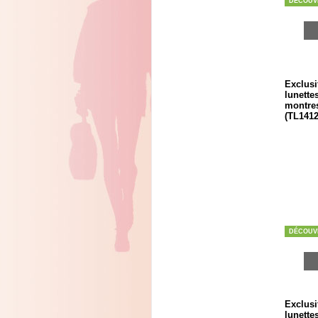
DÉCOUV
Exclusi
lunette
montres
(TL1412
DÉCOUV
Exclusi
lunette