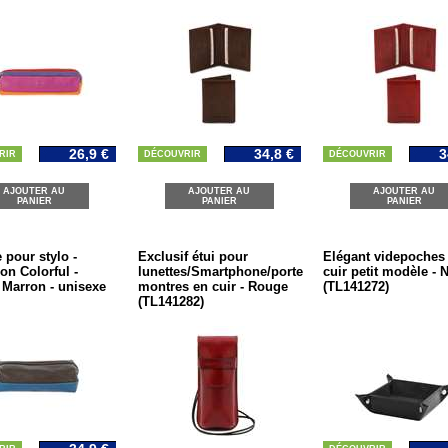
26,9 €
34,8 €
3
RIR
DÉCOUVRIR
DÉCOUVRIR
AJOUTER AU
AJOUTER AU
AJOUTER AU
PANIER
PANIER
PANIER
 pour stylo -
Exclusif étui pour
Elégant videpoches
ion Colorful -
lunettes/Smartphone/porte
cuir petit modèle - N
- Marron - unisexe
montres en cuir - Rouge
(TL141272)
(TL141282)