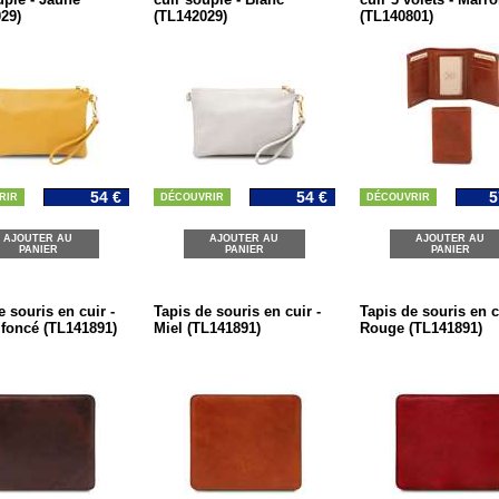
29)
(TL142029)
(TL140801)
54 €
54 €
5
RIR
DÉCOUVRIR
DÉCOUVRIR
AJOUTER AU
AJOUTER AU
AJOUTER AU
PANIER
PANIER
PANIER
e souris en cuir -
Tapis de souris en cuir -
Tapis de souris en c
foncé (TL141891)
Miel (TL141891)
Rouge (TL141891)