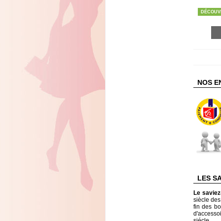
DÉCOUV
NOS E
LES S
Le savie
siècle de
fin des bo
d'accesso
siécle.