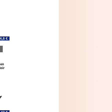
4,8 €
 en
oir