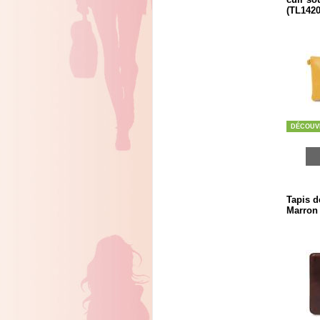
(TL1420
DÉCOUV
Tapis d
Marron 