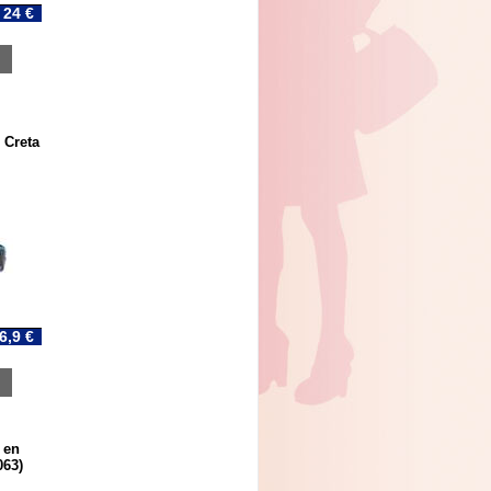
24 €
 Creta
6,9 €
 en
063)