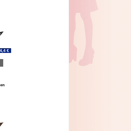
4,4 €
 en