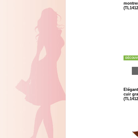
montres
(TL1412
DÉCOUV
Elégant
cuir gr
(TL1412