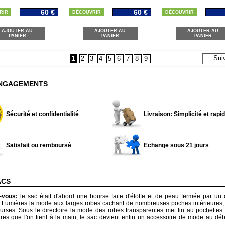
60 €
60 €
RIR
DÉCOUVRIR
DÉCOUVRIR
AJOUTER AU
AJOUTER AU
AJOUTER AU
PANIER
PANIER
PANIER
1
Sui
2
3
4
5
6
7
8
9
NGAGEMENTS
Sécurité et confidentialité
Livraison: Simplicité et rapid
Satisfait ou remboursé
Echange sous 21 jours
ACS
z-vous:
le sac était d'abord une bourse faite d'étoffe et de peau fermée par un
s Lumières la mode aux larges robes cachant de nombreuses poches intérieures,
urses. Sous le directoire la mode des robes transparentes met fin au pochettes e
ires que l'on tient à la main, le sac devient enfin un accessoire de mode au d