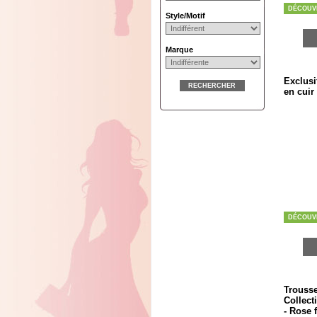
DÉCOUV
Style/Motif
Marque
Exclusi
RECHERCHER
en cuir
DÉCOUV
Trousse
Collect
- Rose 