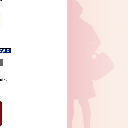
7,6 €
uir -