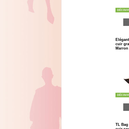
DÉCOUV
Elégant
cuir gr
Marron 
DÉCOUV
TL Bag 
cuir so