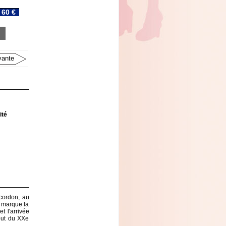
60 €
vante
ité
 cordon, au
 marque la
t l'arrivée
ébut du XXe