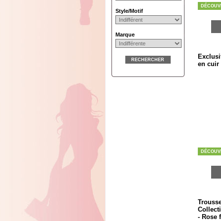
DÉCOUV
Style/Motif
Marque
Exclusi
RECHERCHER
en cuir
DÉCOUV
Trousse
Collect
- Rose 