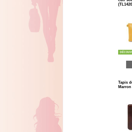
(TL1420
DÉCOUV
Tapis d
Marron 