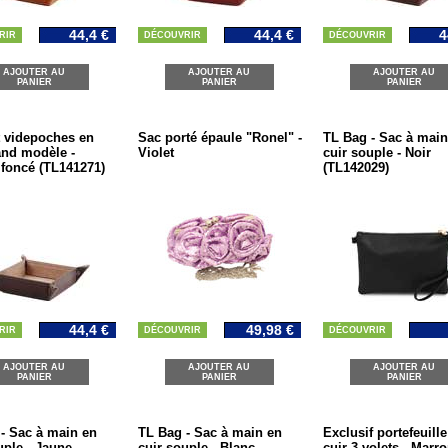
44,4 €
44,4 €
4
RIR
DÉCOUVRIR
DÉCOUVRIR
AJOUTER AU
AJOUTER AU
AJOUTER AU
PANIER
PANIER
PANIER
 videpoches en
Sac porté épaule "Ronel" -
TL Bag - Sac à main
and modèle -
Violet
cuir souple - Noir
foncé (TL141271)
(TL142029)
44,4 €
49,98 €
RIR
DÉCOUVRIR
DÉCOUVRIR
AJOUTER AU
AJOUTER AU
AJOUTER AU
PANIER
PANIER
PANIER
- Sac à main en
TL Bag - Sac à main en
Exclusif portefeuille
uple - Jaune
cuir souple - Blanc
cuir 3 volets - Marr