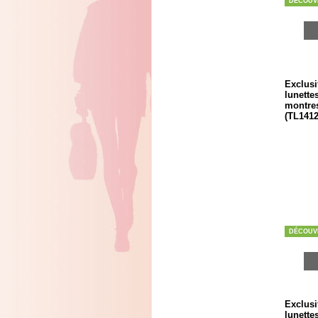
DÉCOUV
Exclusi
lunette
montres
(TL1412
DÉCOUV
Exclusi
lunette