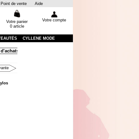
Point de vente
Aide
Votre compte
Votre panier
0 article
VEAUTÉS
CYLLENE MODE
hats
Livraison sous 48 heures par colissimo avec suivi
Emb
vante
tylos