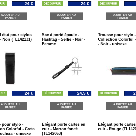
24 €
24 €
RIR
DÉCOUVRIR
DÉCOUVRIR
AJOUTER AU
AJOUTER AU
AJOUTER AU
PANIER
PANIER
PANIER
f étui pour stylos
Sac à porté épaule -
Trousse pour stylo -
 - Noir (TL142131)
Hashtag - Selfie - Noir -
Collection Colorful -
Femme
- Noir - unisexe
24 €
24,9 €
2
RIR
DÉCOUVRIR
DÉCOUVRIR
AJOUTER AU
AJOUTER AU
AJOUTER AU
PANIER
PANIER
PANIER
 pour stylo -
Elégant porte cartes en
Elégant porte cartes
ion Colorful - Creta
cuir - Marron foncé
cuir - Rouge (TL142
fuchsia - unisexe
(TL142063)