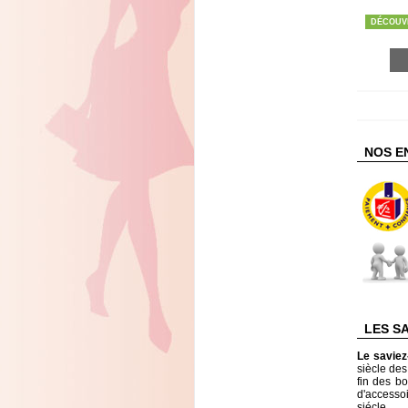
DÉCOUV
NOS E
LES S
Le savie
siècle de
fin des bo
d'accesso
siécle.