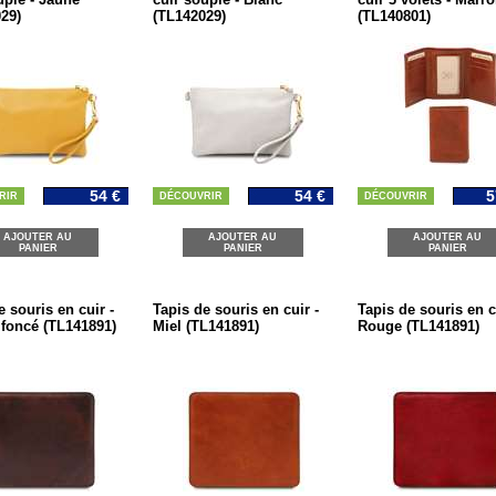
29)
(TL142029)
(TL140801)
54 €
54 €
5
RIR
DÉCOUVRIR
DÉCOUVRIR
AJOUTER AU
AJOUTER AU
AJOUTER AU
PANIER
PANIER
PANIER
e souris en cuir -
Tapis de souris en cuir -
Tapis de souris en c
foncé (TL141891)
Miel (TL141891)
Rouge (TL141891)