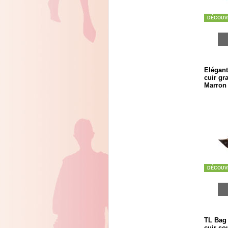
DÉCOUV
Elégant
cuir gr
Marron 
DÉCOUV
TL Bag 
cuir so