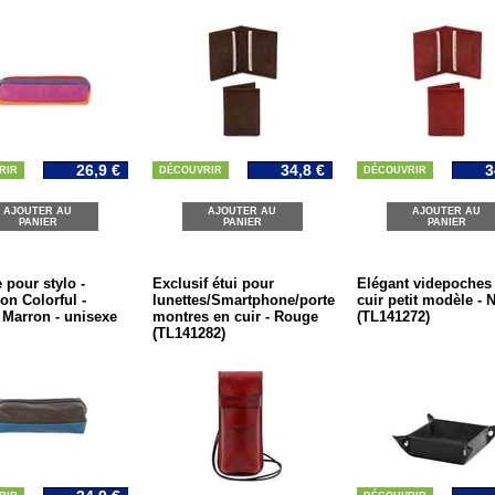
26,9 €
34,8 €
3
RIR
DÉCOUVRIR
DÉCOUVRIR
AJOUTER AU
AJOUTER AU
AJOUTER AU
PANIER
PANIER
PANIER
 pour stylo -
Exclusif étui pour
Elégant videpoches
ion Colorful -
lunettes/Smartphone/porte
cuir petit modèle - N
- Marron - unisexe
montres en cuir - Rouge
(TL141272)
(TL141282)