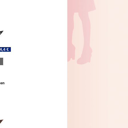
4,4 €
 en