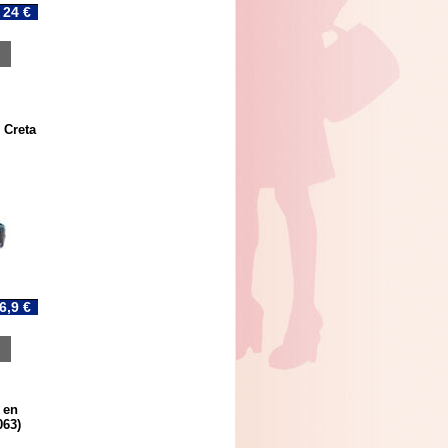
24 €
 Creta
6,9 €
 en
063)