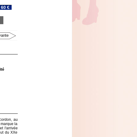
60 €
vante
ité
 cordon, au
 marque la
t l'arrivée
ébut du XXe