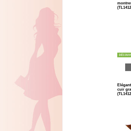
montres
(TL1412
DÉCOUV
Elégant
cuir gr
(TL1412