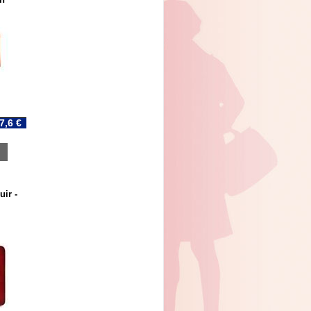
7,6 €
uir -