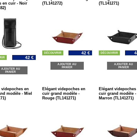
 en cuir - Noir
(TL141272)
(TL141271)
82)
42 €
4
DÉCOUVRIR
DÉCOUVRIR
42 €
RIR
AJOUTER AU
AJOUTER AU
PANIER
PANIER
AJOUTER AU
PANIER
 videpoches en
Elégant videpoches en
Elégant videpoches
and modèle - Miel
cuir grand modèle -
cuir grand modèle -
71)
Rouge (TL141271)
Marron (TL141271)