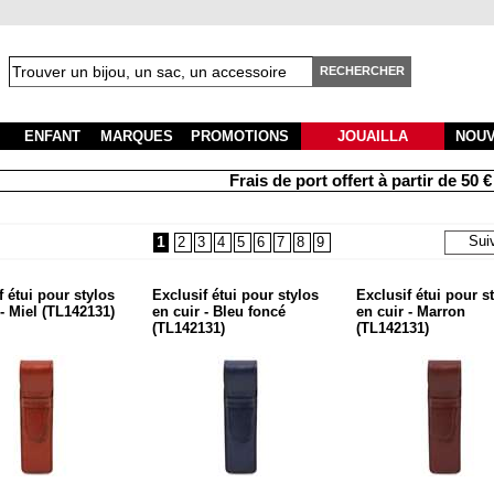
RECHERCHER
ENFANT
MARQUES
PROMOTIONS
JOUAILLA
NOU
Frais de port offert à partir de 50 € d'ac
1
Sui
2
3
4
5
6
7
8
9
f étui pour stylos
Exclusif étui pour stylos
Exclusif étui pour s
 - Miel (TL142131)
en cuir - Bleu foncé
en cuir - Marron
(TL142131)
(TL142131)