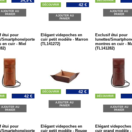
34,9 €
RIR
DÉCOUVRIR
42 €
DÉCOUVRIR
AJOUTER AU
AJOUTER AU
PANIER
PANIER
AJOUTER AU
PANIER
f étui pour
Elégant videpoches en
Exclusif étui pour
s/Smartphone/porte
cuir petit modèle - Marron
lunettes/Smartphone
 en cuir - Miel
(TL141272)
montres en cuir - M
82)
(TL141282)
42 €
DÉCOUVRIR
42 €
RIR
DÉCOUVRIR
AJOUTER AU
PANIER
AJOUTER AU
AJOUTER AU
PANIER
PANIER
f étui pour
Elégant videpoches en
Elégant videpoches
s/Smartphone/porte
cuir petit modèle - Rouge
cuir grand modèle -