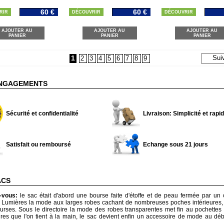
60 €
60 €
RIR
DÉCOUVRIR
DÉCOUVRIR
AJOUTER AU
AJOUTER AU
AJOUTER AU
PANIER
PANIER
PANIER
1
Sui
2
3
4
5
6
7
8
9
NGAGEMENTS
Sécurité et confidentialité
Livraison: Simplicité et rapid
Satisfait ou remboursé
Echange sous 21 jours
ACS
z-vous:
le sac était d'abord une bourse faite d'étoffe et de peau fermée par un
s Lumières la mode aux larges robes cachant de nombreuses poches intérieures,
urses. Sous le directoire la mode des robes transparentes met fin au pochettes e
ires que l'on tient à la main, le sac devient enfin un accessoire de mode au d