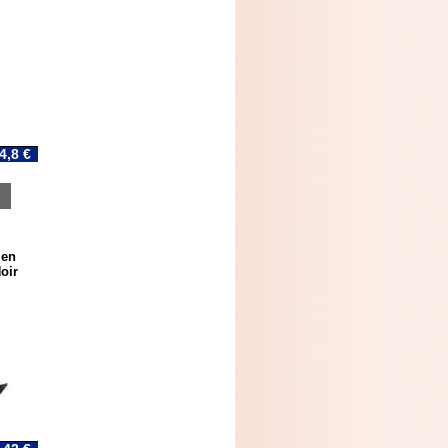
4,8 €
 en
oir