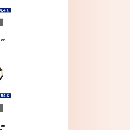
4,4 €
 en
54 €
 en
on