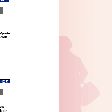
42 €
/porte
arron
42 €
 en
 Noir