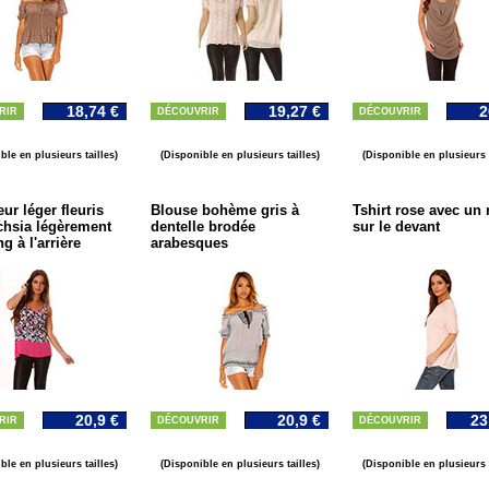
18,74 €
19,27 €
2
RIR
DÉCOUVRIR
DÉCOUVRIR
ble en plusieurs tailles)
(Disponible en plusieurs tailles)
(Disponible en plusieurs t
ur léger fleuris
Blouse bohème gris à
Tshirt rose avec un 
chsia légèrement
dentelle brodée
sur le devant
g à l'arrière
arabesques
20,9 €
20,9 €
23
RIR
DÉCOUVRIR
DÉCOUVRIR
ble en plusieurs tailles)
(Disponible en plusieurs tailles)
(Disponible en plusieurs t