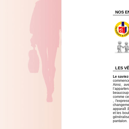
NOS E
LES V
Le savie
commencé à
Ainsi, av
l’apparte
beaucoup 
comme ceu
, l'expre
changement
apparaît .
et les bo
généralis
pantalon.