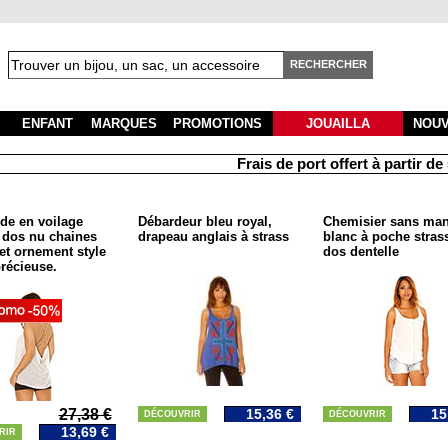
RECHERCHER
ENFANT
MARQUES
PROMOTIONS
JOUAILLA
NOU
Frais de port offert à partir de 50
ide en voilage
Débardeur bleu royal,
Chemisier sans ma
 dos nu chaines
drapeau anglais à strass
blanc à poche strass
et ornement style
dos dentelle
précieuse.
27,38 €
15,36 €
15
DÉCOUVRIR
DÉCOUVRIR
13,69 €
RIR