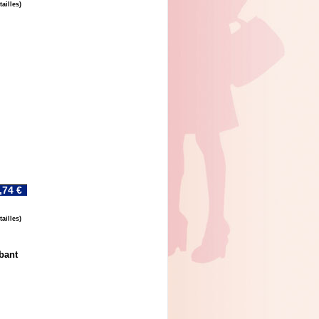
ailles)
,74 €
ailles)
bant