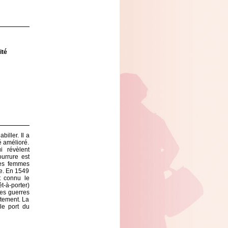
ité
iller. Il a
é amélioré.
i révèlent
urrure est
des femmes
e. En 1549
t connu le
êt-à-porter)
Les guerres
êtement. La
 le port du