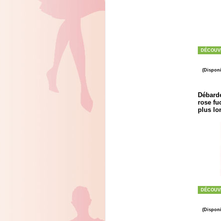
DÉCOUV
(Disponi
Débarde
rose fu
plus lon
DÉCOUV
(Disponi