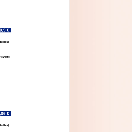
0,9 €
ailles)
revers
,06 €
ailles)