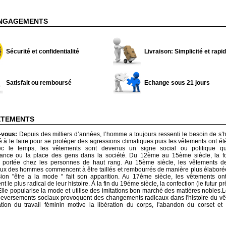
NGAGEMENTS
Sécurité et confidentialité
Livraison: Simplicité et rapid
Satisfait ou remboursé
Echange sous 21 jours
ÊTEMENTS
z-vous:
Depuis des milliers d’années, l’homme a toujours ressenti le besoin de s’hab
 le faire pour se protéger des agressions climatiques puis les vêtements ont ét
ec le temps, les vêtements sont devenus un signe social ou politique qu
nance ou la place des gens dans la société. Du 12ème au 15ème siècle, la fo
portée chez les personnes de haut rang. Au 15ème siècle, les vêtements 
x des hommes commencent à être taillés et rembourrés de manière plus élaboré
ssion "être a la mode " fait son apparition. Au 17ème siècle, les vêtements on
 le plus radical de leur histoire. À la fin du 19éme siècle, la confection (le futur pr
Elle popularise la mode et utilise des imitations bon marché des matières nobles.
uleversements sociaux provoquent des changements radicaux dans l'histoire du v
ation du travail féminin motive la libération du corps, l'abandon du corset et