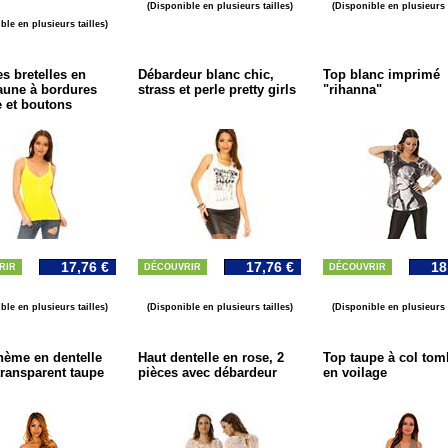
(Disponible en plusieurs tailles)
(Disponible en plusieurs t
ble en plusieurs tailles)
es bretelles en
Débardeur blanc chic,
Top blanc imprimé
aune à bordures
strass et perle pretty girls
"rihanna"
e et boutons
17,76 €
17,76 €
18
RIR
DÉCOUVRIR
DÉCOUVRIR
ble en plusieurs tailles)
(Disponible en plusieurs tailles)
(Disponible en plusieurs t
ème en dentelle
Haut dentelle en rose, 2
Top taupe à col tom
 transparent taupe
pièces avec débardeur
en voilage