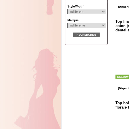
Style/Motif
(Disponi
Marque
Top fin
coton j
dentell
RECHERCHER
DÉCOUV
(Disponi
Top boh
florale