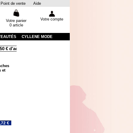
Point de vente
Aide
Votre compte
Votre panier
0 article
VEAUTÉS
CYLLENE MODE
 € d'achats
Livraison sous 48 heures par colissimo avec suivi
nches
 et
,72 €