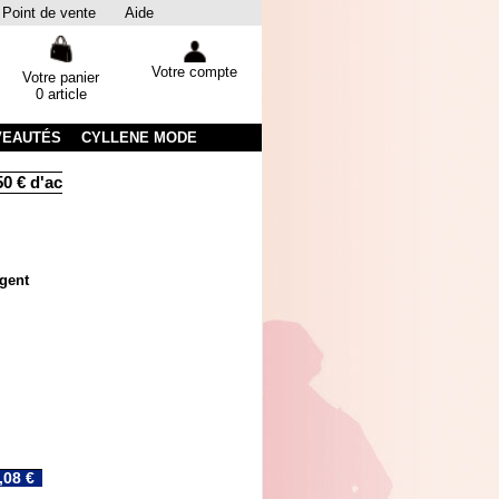
Point de vente
Aide
Votre compte
Votre panier
0 article
VEAUTÉS
CYLLENE MODE
€ d'achats
Livraison sous 48 heures par colissimo avec suivi
gent
,08 €