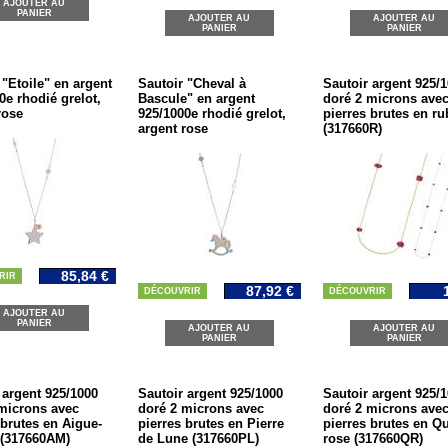
AJOUTER AU
PANIER
AJOUTER AU
AJOUTER AU
PANIER
PANIER
 "Etoile" en argent
Sautoir "Cheval à
Sautoir argent 925/
0e rhodié grelot,
Bascule" en argent
doré 2 microns ave
rose
925/1000e rhodié grelot,
pierres brutes en ru
argent rose
(317660R)
85,84 €
RIR
87,92 €
DÉCOUVRIR
DÉCOUVRIR
AJOUTER AU
PANIER
AJOUTER AU
AJOUTER AU
PANIER
PANIER
 argent 925/1000
Sautoir argent 925/1000
Sautoir argent 925/
microns avec
doré 2 microns avec
doré 2 microns ave
 brutes en Aigue-
pierres brutes en Pierre
pierres brutes en Qu
 (317660AM)
de Lune (317660PL)
rose (317660QR)