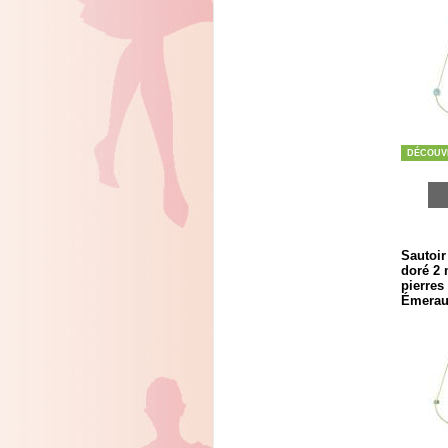
DÉCOUV
Sautoir
doré 2 
pierres
Émerau