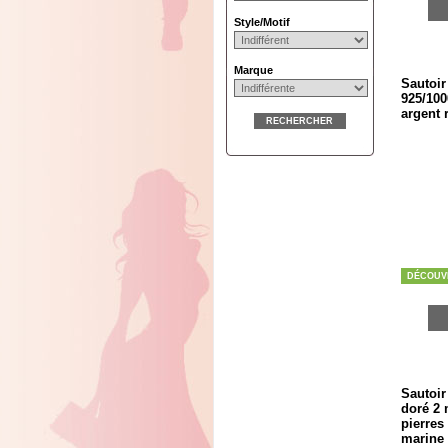
Style/Motif
Marque
Sautoir
925/100
argent 
RECHERCHER
DÉCOUV
Sautoir
doré 2 
pierres
marine