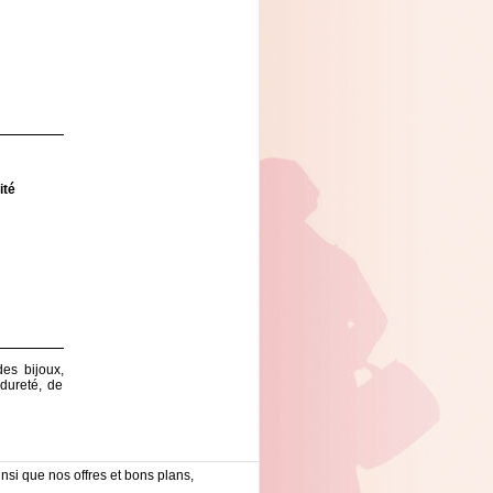
ité
es bijoux,
 dureté, de
nsi que nos offres et bons plans,