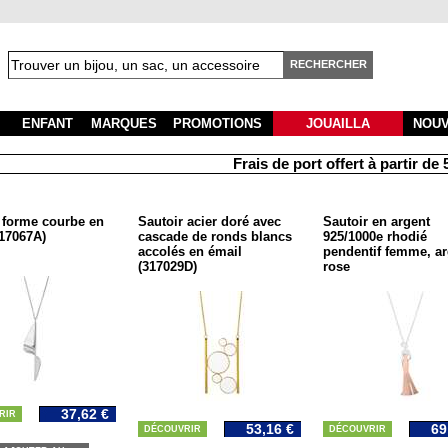
RECHERCHER
ENFANT
MARQUES
PROMOTIONS
JOUAILLA
NOU
Frais de port offert à partir de 50 
 forme courbe en
Sautoir acier doré avec
Sautoir en argent
317067A)
cascade de ronds blancs
925/1000e rhodié
accolés en émail
pendentif femme, ar
(317029D)
rose
37,62 €
RIR
53,16 €
69
DÉCOUVRIR
DÉCOUVRIR