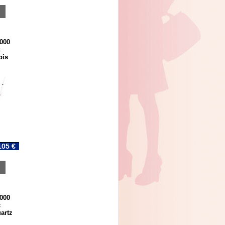
1000
c
bis
105 €
1000
c
artz