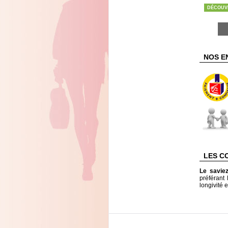
DÉCOUV
NOS E
LES C
Le savie
préférant 
longivité e