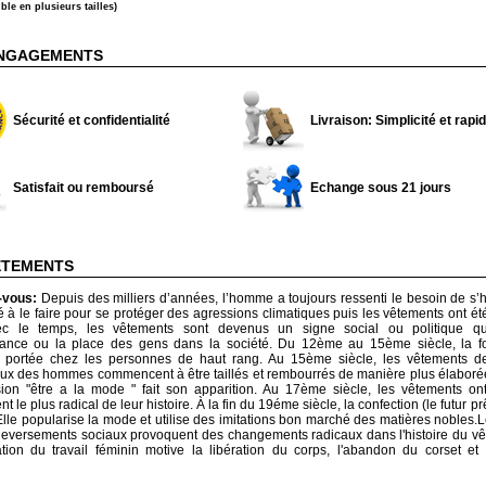
ble en plusieurs tailles)
NGAGEMENTS
Sécurité et confidentialité
Livraison: Simplicité et rapid
Satisfait ou remboursé
Echange sous 21 jours
ÊTEMENTS
z-vous:
Depuis des milliers d’années, l’homme a toujours ressenti le besoin de s’hab
 le faire pour se protéger des agressions climatiques puis les vêtements ont ét
ec le temps, les vêtements sont devenus un signe social ou politique qu
nance ou la place des gens dans la société. Du 12ème au 15ème siècle, la fo
portée chez les personnes de haut rang. Au 15ème siècle, les vêtements 
x des hommes commencent à être taillés et rembourrés de manière plus élaboré
ssion "être a la mode " fait son apparition. Au 17ème siècle, les vêtements on
 le plus radical de leur histoire. À la fin du 19éme siècle, la confection (le futur pr
Elle popularise la mode et utilise des imitations bon marché des matières nobles.
uleversements sociaux provoquent des changements radicaux dans l'histoire du v
ation du travail féminin motive la libération du corps, l'abandon du corset et