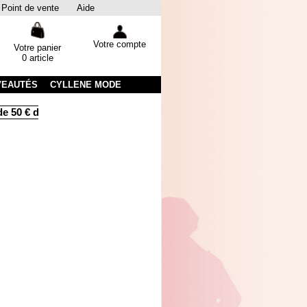
Point de vente
Aide
Votre compte
Votre panier
0 article
VEAUTÉS
CYLLENE MODE
e 50 € d'achats
Livraison sous 48 heures par colissimo avec su