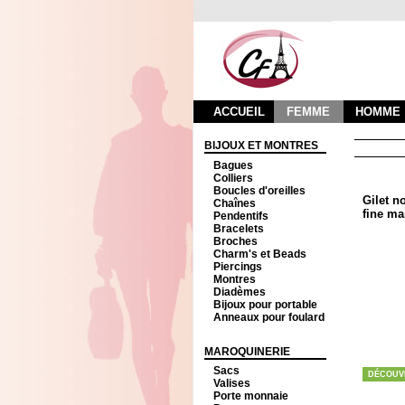
ACCUEIL
FEMME
HOMME
BIJOUX ET MONTRES
Bagues
Colliers
Boucles d'oreilles
Gilet n
Chaînes
fine ma
Pendentifs
Bracelets
Broches
Charm's et Beads
Piercings
Montres
Diadèmes
Bijoux pour portable
Anneaux pour foulard
MAROQUINERIE
Sacs
DÉCOUV
Valises
Porte monnaie