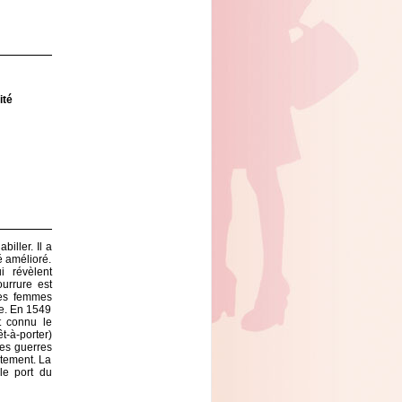
ité
iller. Il a
é amélioré.
i révèlent
urrure est
des femmes
e. En 1549
t connu le
êt-à-porter)
Les guerres
êtement. La
 le port du