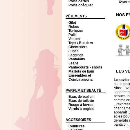
Porte cartes
(Disponi
Porte chéquier
NOS E
VÊTEMENTS
Gilet
Robes
Tuniques
Pulls
Vestes
Tops / Bustiers
Chemisiers
Jupes
Leggings
Pantalons
Jeans
Pantacourts - shorts
LES V
Maillots de bain
Ensembles et
Combinaisons.
Le savie
commencé à
Ainsi, av
PARFUM ET BEAUTÉ
l’apparte
beaucoup 
Eaux de parfum
comme ceu
Eaux de toilette
, l'expre
Rouge à lèvres
changement
Vernis à ongles
apparaît .
et les bo
ACCESSOIRES
généralis
pantalon.
Ceintures