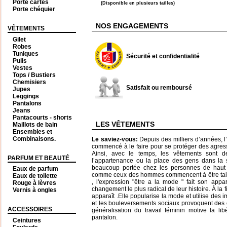
Porte cartes
(Disponible en plusieurs tailles)
Porte chéquier
NOS ENGAGEMENTS
VÊTEMENTS
Gilet
Robes
Tuniques
Sécurité et confidentialité
Pulls
Vestes
Tops / Bustiers
Chemisiers
Satisfait ou remboursé
Jupes
Leggings
Pantalons
Jeans
Pantacourts - shorts
LES VÊTEMENTS
Maillots de bain
Ensembles et
Combinaisons.
Le saviez-vous:
Depuis des milliers d’années, l’
commencé à le faire pour se protéger des agress
Ainsi, avec le temps, les vêtements sont d
PARFUM ET BEAUTÉ
l’appartenance ou la place des gens dans la 
beaucoup portée chez les personnes de haut
Eaux de parfum
comme ceux des hommes commencent à être taill
Eaux de toilette
, l'expression "être a la mode " fait son appa
Rouge à lèvres
changement le plus radical de leur histoire. À la f
Vernis à ongles
apparaît .Elle popularise la mode et utilise des
et les bouleversements sociaux provoquent des 
ACCESSOIRES
généralisation du travail féminin motive la li
pantalon.
Ceintures