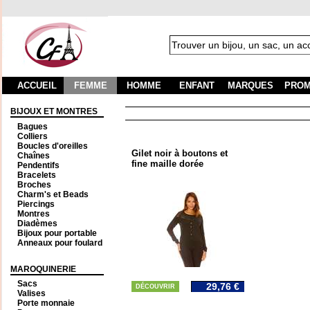
ACCUEIL
FEMME
HOMME
ENFANT
MARQUES
PROM
BIJOUX ET MONTRES
Bagues
Colliers
Boucles d'oreilles
Gilet noir à boutons et
Chaînes
fine maille dorée
Pendentifs
Bracelets
Broches
Charm's et Beads
Piercings
Montres
Diadèmes
Bijoux pour portable
Anneaux pour foulard
MAROQUINERIE
Sacs
29,76 €
DÉCOUVRIR
Valises
Porte monnaie