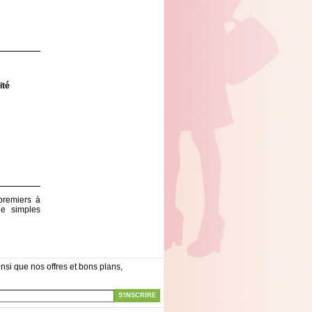
ité
premiers à
de simples
nsi que nos offres et bons plans,
S'INSCRIRE