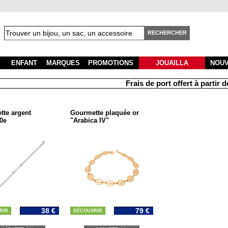
RECHERCHER
ENFANT
MARQUES
PROMOTIONS
JOUAILLA
NOU
Frais de port offert à partir de
te argent
Gourmette plaquée or
0e
"Arabica IV"
38 €
79 €
RIR
DÉCOUVRIR