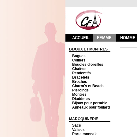
ACCUEIL
FEMME
HOMME
BIJOUX ET MONTRES
Bagues
Colliers
Boucles d'oreilles
Chaînes
Pendentifs
Bracelets
Broches
Charm's et Beads
Piercings
Montres
Diadèmes
Bijoux pour portable
Anneaux pour foulard
MAROQUINERIE
Sacs
Valises
Porte monnaie