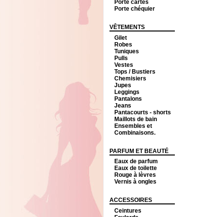
Porte cartes
Porte chéquier
VÊTEMENTS
Gilet
Robes
Tuniques
Pulls
Vestes
Tops / Bustiers
Chemisiers
Jupes
Leggings
Pantalons
Jeans
Pantacourts - shorts
Maillots de bain
Ensembles et
Combinaisons.
PARFUM ET BEAUTÉ
Eaux de parfum
Eaux de toilette
Rouge à lèvres
Vernis à ongles
ACCESSOIRES
Ceintures