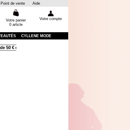
Point de vente
Aide
Votre compte
Votre panier
0 article
VEAUTÉS
CYLLENE MODE
e 50 € d'achats
Livraison sous 48 heures par colissimo avec s