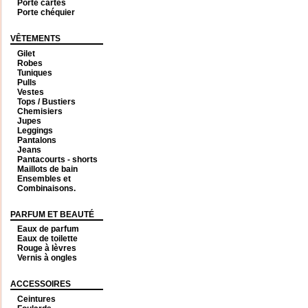
Porte cartes
Porte chéquier
VÊTEMENTS
Gilet
Robes
Tuniques
Pulls
Vestes
Tops / Bustiers
Chemisiers
Jupes
Leggings
Pantalons
Jeans
Pantacourts - shorts
Maillots de bain
Ensembles et
Combinaisons.
PARFUM ET BEAUTÉ
Eaux de parfum
Eaux de toilette
Rouge à lèvres
Vernis à ongles
ACCESSOIRES
Ceintures