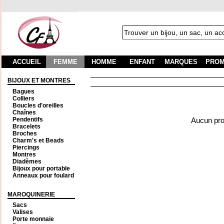
ACCUEIL
FEMME
HOMME
ENFANT
MARQUES
PROM
BIJOUX ET MONTRES
Bagues
Colliers
Boucles d'oreilles
Chaînes
Pendentifs
Aucun prod
Bracelets
Broches
Charm's et Beads
Piercings
Montres
Diadèmes
Bijoux pour portable
Anneaux pour foulard
MAROQUINERIE
Sacs
Valises
Porte monnaie