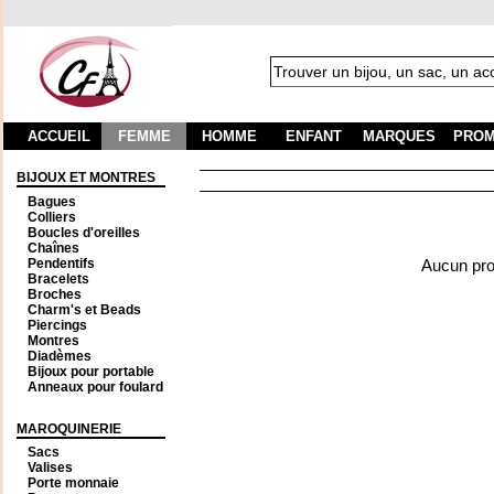
ACCUEIL
FEMME
HOMME
ENFANT
MARQUES
PROM
BIJOUX ET MONTRES
Bagues
Colliers
Boucles d'oreilles
Chaînes
Pendentifs
Aucun prod
Bracelets
Broches
Charm's et Beads
Piercings
Montres
Diadèmes
Bijoux pour portable
Anneaux pour foulard
MAROQUINERIE
Sacs
Valises
Porte monnaie