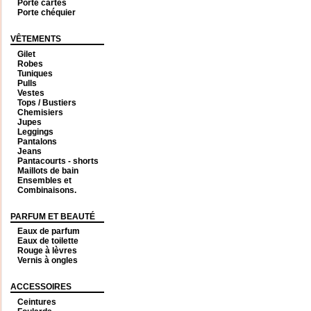
Porte cartes
Porte chéquier
VÊTEMENTS
Gilet
Robes
Tuniques
Pulls
Vestes
Tops / Bustiers
Chemisiers
Jupes
Leggings
Pantalons
Jeans
Pantacourts - shorts
Maillots de bain
Ensembles et
Combinaisons.
PARFUM ET BEAUTÉ
Eaux de parfum
Eaux de toilette
Rouge à lèvres
Vernis à ongles
ACCESSOIRES
Ceintures