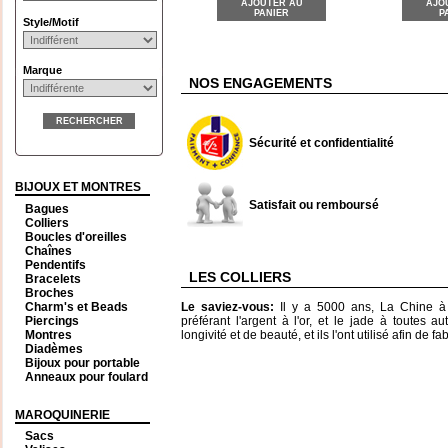
AJOUTER AU
AJO
PANIER
P
Style/Motif
Marque
NOS ENGAGEMENTS
RECHERCHER
Sécurité et confidentialité
BIJOUX ET MONTRES
Satisfait ou remboursé
Bagues
Colliers
Boucles d'oreilles
Chaînes
Pendentifs
LES COLLIERS
Bracelets
Broches
Charm's et Beads
Le saviez-vous:
Il y a 5000 ans, La Chine à é
Piercings
préférant l'argent à l'or, et le jade à toutes a
Montres
longivité et de beauté, et ils l'ont utilisé afin de f
Diadèmes
Bijoux pour portable
Anneaux pour foulard
MAROQUINERIE
Sacs