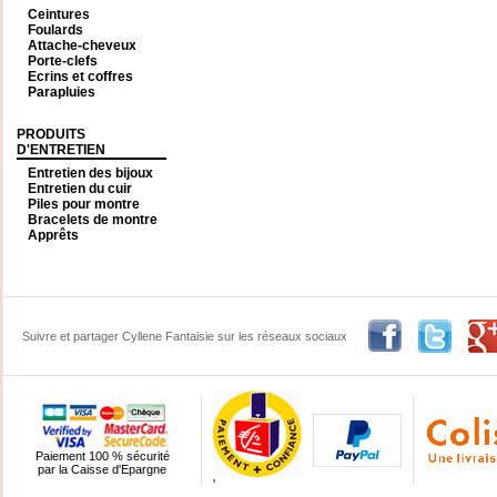
Ceintures
Foulards
Attache-cheveux
Porte-clefs
Ecrins et coffres
Parapluies
PRODUITS
D'ENTRETIEN
Entretien des bijoux
Entretien du cuir
Piles pour montre
Bracelets de montre
Apprêts
Suivre et partager Cyllene Fantaisie sur les réseaux sociaux
Paiement 100 % sécurité
par la Caisse d'Epargne
'