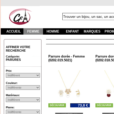
ACCUEIL
FEMME
HOMME
ENFANT
MARQUES
PROM
AFFINER VOTRE
RECHERCHE
Parrure dorée - Femme
Parrure do
Catégorie:
PARURES
(0202.019.5021)
(0202.018.5
Prix:
Couleur:
Matériaux:
73,8 €
DÉCOUVRIR
DÉCOUVRIR
Pierre: