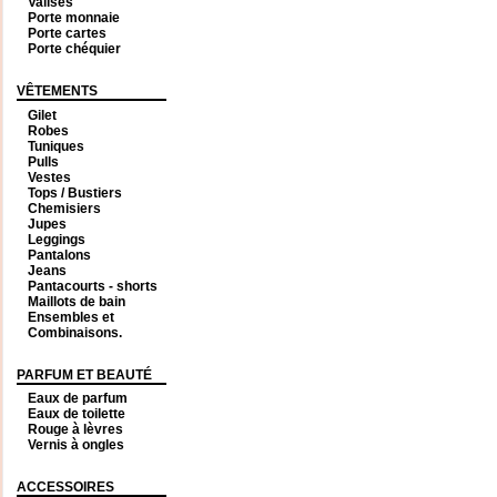
Valises
Porte monnaie
Porte cartes
Porte chéquier
VÊTEMENTS
Gilet
Robes
Tuniques
Pulls
Vestes
Tops / Bustiers
Chemisiers
Jupes
Leggings
Pantalons
Jeans
Pantacourts - shorts
Maillots de bain
Ensembles et
Combinaisons.
PARFUM ET BEAUTÉ
Eaux de parfum
Eaux de toilette
Rouge à lèvres
Vernis à ongles
ACCESSOIRES