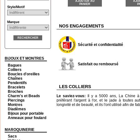
AJOUTER AU
AJO
PANIER
P
Style/Motif
Marque
NOS ENGAGEMENTS
RECHERCHER
Sécurité et confidentialité
BIJOUX ET MONTRES
Satisfait ou remboursé
Bagues
Colliers
Boucles d'oreilles
Chaînes
Pendentifs
LES COLLIERS
Bracelets
Broches
Charm's et Beads
Le saviez-vous:
Il y a 5000 ans, La Chine à é
Piercings
préférant l'argent à l'or, et le jade à toutes a
Montres
longivité et de beauté, et ils l'ont utilisé afin de f
Diadèmes
Bijoux pour portable
Anneaux pour foulard
MAROQUINERIE
Sacs