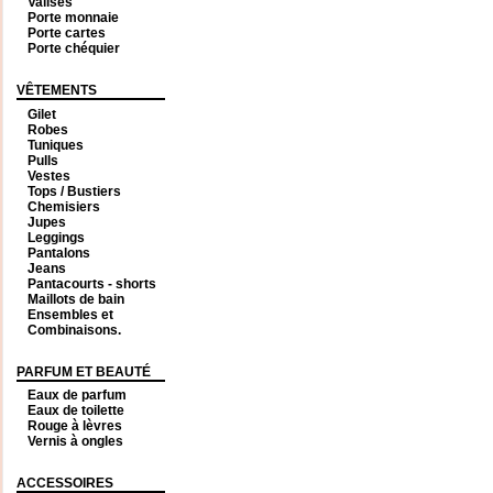
Valises
Porte monnaie
Porte cartes
Porte chéquier
VÊTEMENTS
Gilet
Robes
Tuniques
Pulls
Vestes
Tops / Bustiers
Chemisiers
Jupes
Leggings
Pantalons
Jeans
Pantacourts - shorts
Maillots de bain
Ensembles et
Combinaisons.
PARFUM ET BEAUTÉ
Eaux de parfum
Eaux de toilette
Rouge à lèvres
Vernis à ongles
ACCESSOIRES