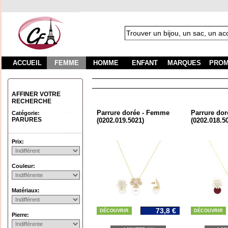
ACCUEIL
FEMME
HOMME
ENFANT
MARQUES
PROM
AFFINER VOTRE
RECHERCHE
Parrure dorée - Femme
Parrure do
Catégorie:
PARURES
(0202.019.5021)
(0202.018.5
Prix:
Couleur:
Matériaux:
73,8 €
DÉCOUVRIR
DÉCOUVRIR
Pierre: