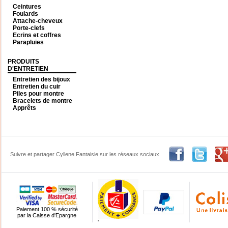
Ceintures
Foulards
Attache-cheveux
Porte-clefs
Ecrins et coffres
Parapluies
PRODUITS
D'ENTRETIEN
Entretien des bijoux
Entretien du cuir
Piles pour montre
Bracelets de montre
Apprêts
Suivre et partager Cyllene Fantaisie sur les réseaux sociaux
Paiement 100 % sécurité
par la Caisse d'Epargne
'