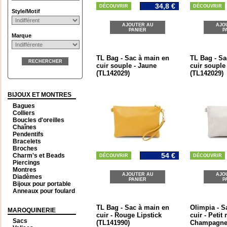
34,8 €
DÉCOUVRIR
DÉCOUVRIR
Style/Motif
AJOUTER AU
AJO
PANIER
P
Marque
TL Bag - Sac à main en
TL Bag - Sa
RECHERCHER
cuir souple - Jaune
cuir souple
(TL142029)
(TL142029)
BIJOUX ET MONTRES
Bagues
Colliers
Boucles d'oreilles
Chaînes
Pendentifs
Bracelets
Broches
54 €
Charm's et Beads
DÉCOUVRIR
DÉCOUVRIR
Piercings
Montres
AJOUTER AU
AJO
Diadèmes
PANIER
P
Bijoux pour portable
Anneaux pour foulard
TL Bag - Sac à main en
Olimpia - S
MAROQUINERIE
cuir - Rouge Lipstick
cuir - Petit
Sacs
(TL141990)
Champagne 