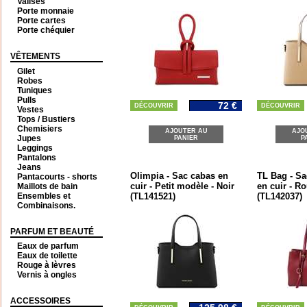
Valises
Porte monnaie
Porte cartes
Porte chéquier
VÊTEMENTS
Gilet
Robes
Tuniques
Pulls
72 €
DÉCOUVRIR
DÉCOUVRIR
Vestes
Tops / Bustiers
Chemisiers
AJOUTER AU
AJO
Jupes
PANIER
P
Leggings
Pantalons
Jeans
Olimpia - Sac cabas en
TL Bag - Sa
Pantacourts - shorts
cuir - Petit modèle - Noir
en cuir - R
Maillots de bain
Ensembles et
(TL141521)
(TL142037)
Combinaisons.
PARFUM ET BEAUTÉ
Eaux de parfum
Eaux de toilette
Rouge à lèvres
Vernis à ongles
ACCESSOIRES