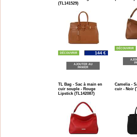
(TL141529)
DÉCOUVRIR
144 €
DÉCOUVRIR
AJO
P
AJOUTER AU
PANIER
TL Bag - Sac à main en
Camelia - S
cuir souple - Rouge
cuir - Noir 
Lipstick (TL142087)