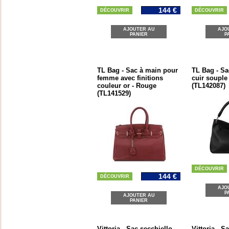
144 €
DÉCOUVRIR
DÉCOUVRIR
AJOUTER AU
AJO
PANIER
P
TL Bag - Sac à main pour
TL Bag - Sa
femme avec finitions
cuir souple 
couleur or - Rouge
(TL142087)
(TL141529)
DÉCOUVRIR
144 €
DÉCOUVRIR
AJO
P
AJOUTER AU
PANIER
Vittoria - Sac secchiello
Vittoria - S