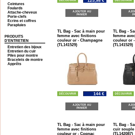
125,98 €
DÉCOUVRIR
DÉCOUVRIR
Ceintures
Foulards
AJOUTER AU
AJO
Attache-cheveux
PANIER
P
Porte-clefs
Ecrins et coffres
Parapluies
TL Bag - Sac à main pour
TL Bag - Sa
femme avec finitions
femme avec 
PRODUITS
couleur or - Champagne
couleur or -
D'ENTRETIEN
(TL141529)
(TL141529)
Entretien des bijoux
Entretien du cuir
Piles pour montre
Bracelets de montre
Apprêts
144 €
DÉCOUVRIR
DÉCOUVRIR
AJOUTER AU
AJO
PANIER
P
TL Bag - Sac à main pour
TL Bag - Sa
femme avec finitions
cuir souple
couleur or - Cognac
(TL142087)