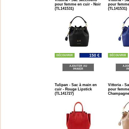
pour femme en cuir - Noir
pour femme 
(TL141531)
(TL141531)
150 €
DÉCOUVRIR
DÉCOUVRIR
AJOUTER AU
AJO
PANIER
P
Tulipan - Sac à main en
Vittoria - S
cuir - Rouge Lipstick
pour femme 
(TL141727)
Champagne 