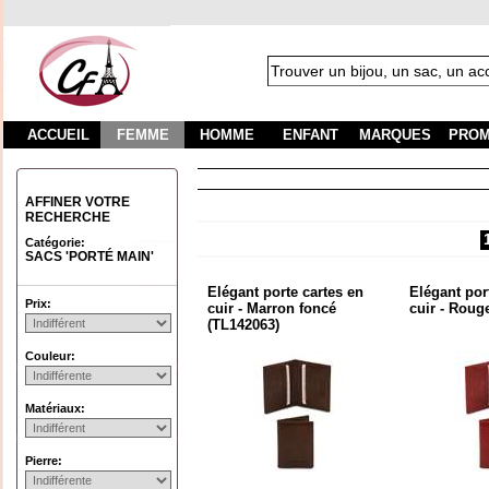
ACCUEIL
FEMME
HOMME
ENFANT
MARQUES
PROM
Fra
AFFINER VOTRE
RECHERCHE
Catégorie:
SACS 'PORTÉ MAIN'
Elégant porte cartes en
Elégant por
Prix:
cuir - Marron foncé
cuir - Roug
(TL142063)
Couleur:
Matériaux:
Pierre: