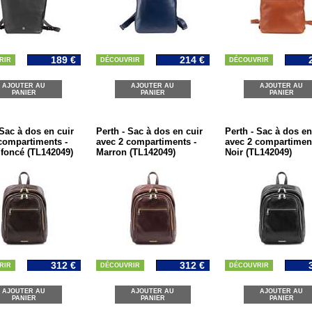
189 €
214 €
RIR
DÉCOUVRIR
DÉCOUVRIR
AJOUTER AU
AJOUTER AU
AJOUTER AU
PANIER
PANIER
PANIER
 Sac à dos en cuir
Perth - Sac à dos en cuir
Perth - Sac à dos en
compartiments -
avec 2 compartiments -
avec 2 compartiment
foncé (TL142049)
Marron (TL142049)
Noir (TL142049)
312 €
312 €
RIR
DÉCOUVRIR
DÉCOUVRIR
AJOUTER AU
AJOUTER AU
AJOUTER AU
PANIER
PANIER
PANIER