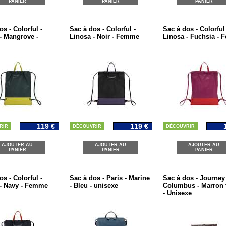
PANIER
PANIER
PANIER
os - Colorful -
Sac à dos - Colorful -
Sac à dos - Colorful 
- Mangrove -
Linosa - Noir - Femme
Linosa - Fuchsia -
119 €
119 €
RIR
DÉCOUVRIR
DÉCOUVRIR
AJOUTER AU
AJOUTER AU
AJOUTER AU
PANIER
PANIER
PANIER
os - Colorful -
Sac à dos - Paris - Marine
Sac à dos - Journey 
- Navy - Femme
- Bleu - unisexe
Columbus - Marron 
- Unisexe