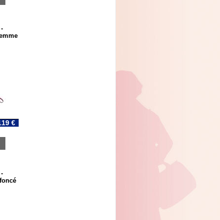
-
 Femme
119 €
-
foncé