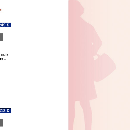
249 €
 cuir
s -
312 €