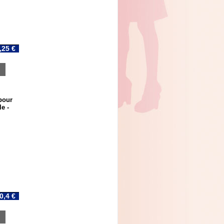
,25 €
pour
e -
0,4 €