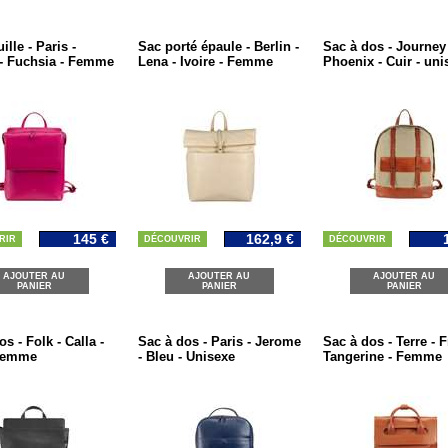
ille - Paris -
Sac porté épaule - Berlin -
Sac à dos - Journey 
- Fuchsia - Femme
Lena - Ivoire - Femme
Phoenix - Cuir - uni
145 €
162,9 €
RIR
DÉCOUVRIR
DÉCOUVRIR
AJOUTER AU
AJOUTER AU
AJOUTER AU
PANIER
PANIER
PANIER
s - Folk - Calla -
Sac à dos - Paris - Jerome
Sac à dos - Terre - F
 Femme
- Bleu - Unisexe
Tangerine - Femme