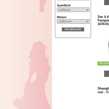
Style/Motif
Sac à d
Marque
Favigna
1670-01
RECHERCHER
DÉCOUV
Shangha
cuir - 