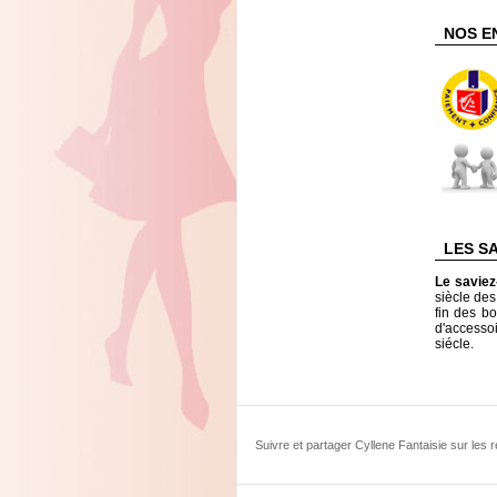
NOS E
LES S
Le savie
siècle de
fin des bo
d'accesso
siécle.
Suivre et partager Cyllene Fantaisie sur les