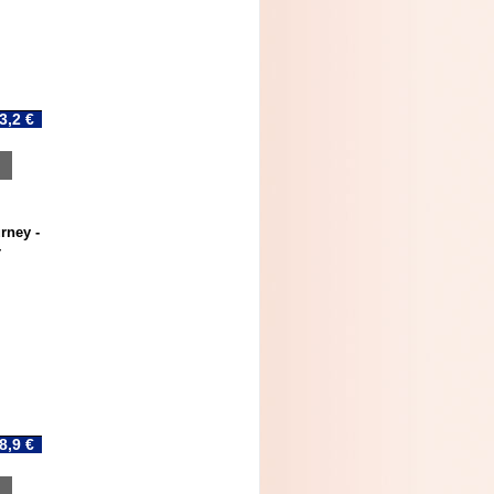
3,2 €
rney -
-
8,9 €