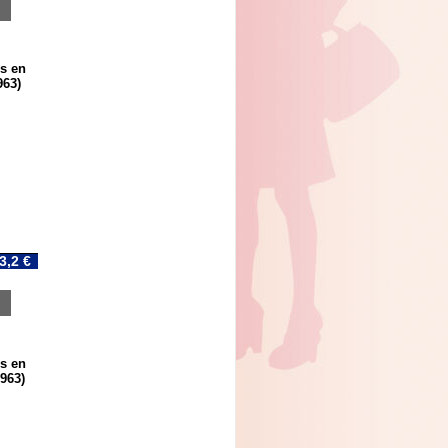
s en
963)
3,2 €
s en
963)