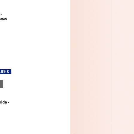
-
sexe
169 €
rida -