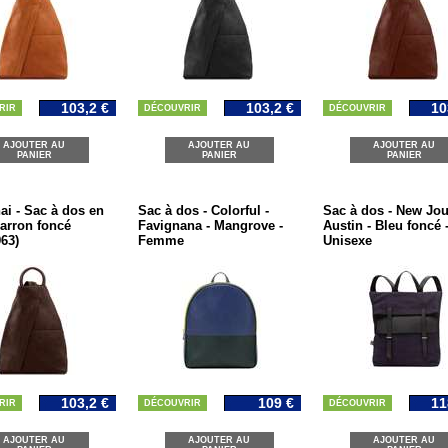
103,2 €
103,2 €
10
RIR
DÉCOUVRIR
DÉCOUVRIR
AJOUTER AU
AJOUTER AU
AJOUTER AU
PANIER
PANIER
PANIER
i - Sac à dos en
Sac à dos - Colorful -
Sac à dos - New Jou
Marron foncé
Favignana - Mangrove -
Austin - Bleu foncé 
63)
Femme
Unisexe
103,2 €
109 €
11
RIR
DÉCOUVRIR
DÉCOUVRIR
AJOUTER AU
AJOUTER AU
AJOUTER AU