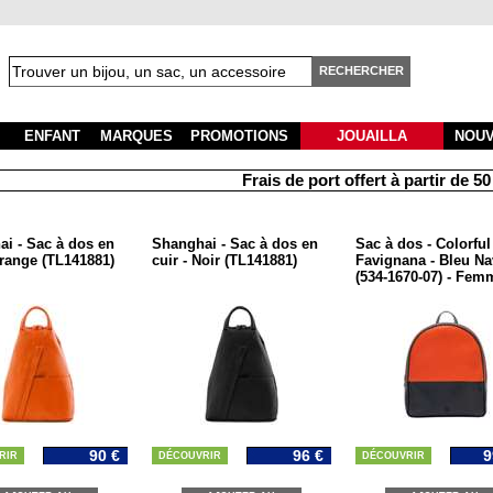
RECHERCHER
ENFANT
MARQUES
PROMOTIONS
JOUAILLA
NOU
Frais de port offert à partir de 50 € d'
i - Sac à dos en
Shanghai - Sac à dos en
Sac à dos - Colorful 
Orange (TL141881)
cuir - Noir (TL141881)
Favignana - Bleu Na
(534-1670-07) - Fem
90 €
96 €
9
RIR
DÉCOUVRIR
DÉCOUVRIR