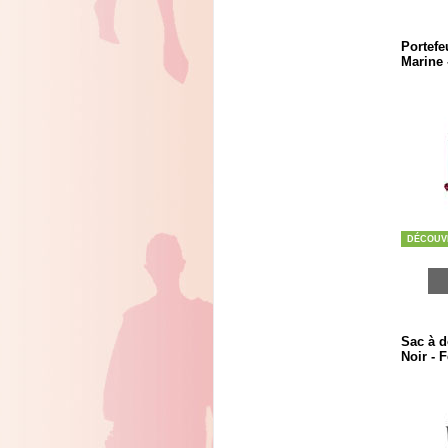
Portefeu
Marine 
DÉCOUV
Sac à do
Noir -