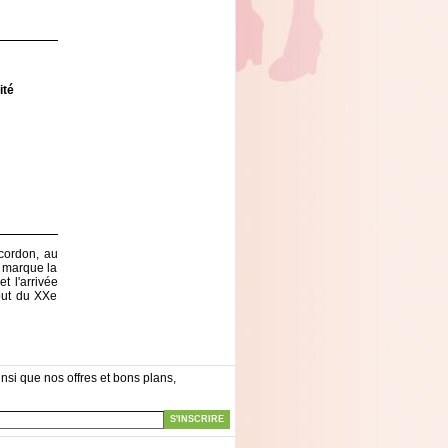
ité
 cordon, au
 marque la
t l'arrivée
ébut du XXe
nsi que nos offres et bons plans,
S'INSCRIRE