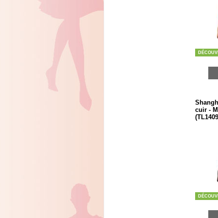
DÉCOUV
Shangha
cuir - 
(TL1409
DÉCOUV