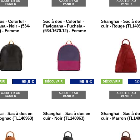
AJOUTER AU
AJOUTER AU
AJOUTER AU
PANIER
PANIER
PANIER
os - Colorful -
Sac à dos - Colorful -
Shanghai - Sac à do
na - Noir - (534-
Favignana - Fuchsia -
cuir - Rouge (TL140
) - Femme
(534-1670-12) - Femme
99,9 €
99,9 €
10
RIR
DÉCOUVRIR
DÉCOUVRIR
AJOUTER AU
AJOUTER AU
AJOUTER AU
PANIER
PANIER
PANIER
i - Sac à dos en
Shanghai - Sac à dos en
Shanghai - Sac à do
Cognac (TL140963)
cuir - Noir (TL140963)
cuir - Marron (TL140