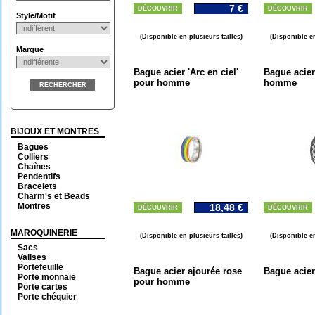
7 €
DÉCOUVRIR
DÉCOUVRIR
Style/Motif
(Disponible en plusieurs tailles)
(Disponible en
Marque
Bague acier 'Arc en ciel'
Bague acier
pour homme
homme
RECHERCHER
BIJOUX ET MONTRES
Bagues
Colliers
Chaînes
Pendentifs
Bracelets
Charm's et Beads
Montres
18,48 €
DÉCOUVRIR
DÉCOUVRIR
MAROQUINERIE
(Disponible en plusieurs tailles)
(Disponible en
Sacs
Valises
Portefeuille
Bague acier ajourée rose
Bague acie
Porte monnaie
pour homme
Porte cartes
Porte chéquier