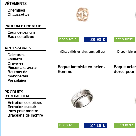
VÊTEMENTS
Chemises
Chaussettes
PARFUM ET BEAUTÉ
Eaux de parfum
Eaux de toilette
20,99 €
DÉCOUVRIR
DÉCOUVRIR
ACCESSOIRES
(Disponible en plusieurs tailles)
(Disponible en
Ceintures
Foulards
Cravates
Bague fantaisie en acier -
Bague acier 
Pinces à cravate
Homme
dorée pou
Boutons de
manchettes
Parapluies
PRODUITS
D'ENTRETIEN
Entretien des bijoux
Entretien du cuir
Piles pour montre
Bracelets de montre
27,18 €
DÉCOUVRIR
DÉCOUVRIR