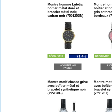
Montre homme Lutetia
Montre hom
boîtier métal doré et
boîtier et b
bracelet métal noir,
gris anthrac
cadran noir (750125DN)
bordeaux (
71,4 €
DÉCOUVRIR
DÉCOUVRIR
AJOUTER AU
AJO
PANIER
P
Montre motif chasse grive
Montre moti
avec boîtier métal et
avec boîtier
bracelet synthétique noir
bracelet sy
(755128G)
(755128T)