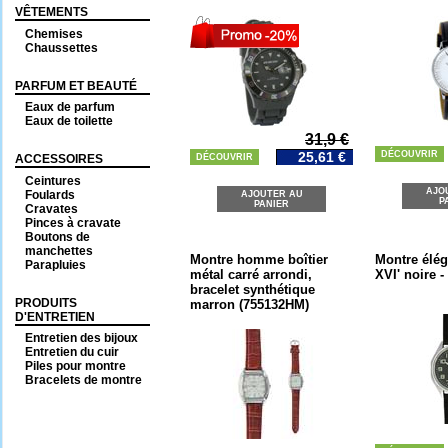
VÊTEMENTS
Chemises
Chaussettes
PARFUM ET BEAUTÉ
Eaux de parfum
Eaux de toilette
31,9 €
25,61 €
DÉCOUVRIR
ACCESSOIRES
DÉCOUVRIR
Ceintures
AJO
Foulards
AJOUTER AU
P
PANIER
Cravates
Pinces à cravate
Boutons de
manchettes
Montre homme boîtier
Montre élég
Parapluies
métal carré arrondi,
XVI' noire
bracelet synthétique
PRODUITS
marron (755132HM)
D'ENTRETIEN
Entretien des bijoux
Entretien du cuir
Piles pour montre
Bracelets de montre