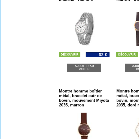
62 €
DÉCOUVRIR
DÉCOUVRIR
AJOUTER AU
AJO
PANIER
P
Montre homme boîtier
Montre hom
métal, bracelet cuir de
métal, brace
bovin, mouvement Miyota
bovin, mou
2035, marron
2035, doré 