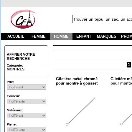
ACCUEIL
FEMME
HOMME
ENFANT
MARQUES
PROM
Fr
AFFINER VOTRE
RECHERCHE
1
Catégorie:
MONTRES
Giletière métal chromé
Giletière mé
Prix:
pour montre à gousset
pour montr
Couleur:
Matériaux:
Pierre: