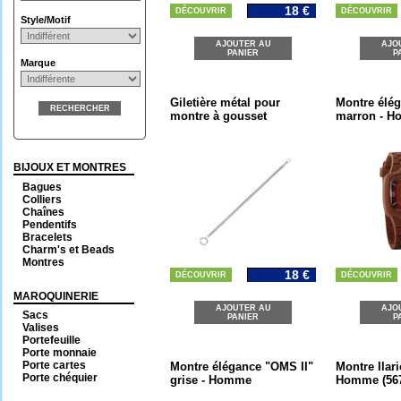
18 €
DÉCOUVRIR
DÉCOUVRIR
Style/Motif
AJOUTER AU
AJO
PANIER
P
Marque
Giletière métal pour
Montre élég
RECHERCHER
montre à gousset
marron - 
BIJOUX ET MONTRES
Bagues
Colliers
Chaînes
Pendentifs
Bracelets
Charm's et Beads
Montres
18 €
DÉCOUVRIR
DÉCOUVRIR
MAROQUINERIE
AJOUTER AU
AJO
Sacs
PANIER
P
Valises
Portefeuille
Porte monnaie
Porte cartes
Montre élégance "OMS II"
Montre Ilari
Porte chéquier
grise - Homme
Homme (56