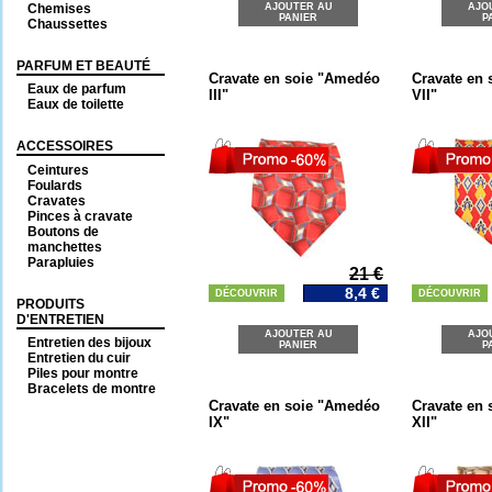
Chemises
AJOUTER AU
AJO
PANIER
P
Chaussettes
PARFUM ET BEAUTÉ
Cravate en soie "Amedéo
Cravate en
Eaux de parfum
III"
VII"
Eaux de toilette
ACCESSOIRES
Ceintures
Foulards
Cravates
Pinces à cravate
Boutons de
manchettes
Parapluies
21 €
8,4 €
DÉCOUVRIR
DÉCOUVRIR
PRODUITS
D'ENTRETIEN
AJOUTER AU
AJO
Entretien des bijoux
PANIER
P
Entretien du cuir
Piles pour montre
Bracelets de montre
Cravate en soie "Amedéo
Cravate en
IX"
XII"