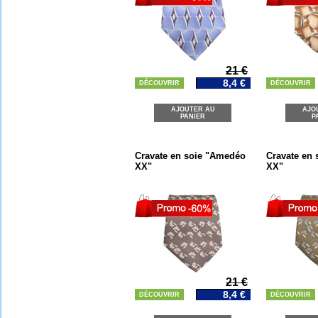
21 €
8,4 €
DÉCOUVRIR
DÉCOUVRIR
AJOUTER AU
AJO
PANIER
P
Cravate en soie "Amedéo
Cravate en
XX"
XX"
21 €
8,4 €
DÉCOUVRIR
DÉCOUVRIR