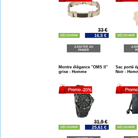
33 €
16,5 €
DÉCOUVRIR
DÉCOUVRIR
AJOUTER AU
AJO
PANIER
P
Montre élégance "OMS II"
Sac porté é
grise - Homme
Noir - Hom
31,9 €
25,61 €
DÉCOUVRIR
DÉCOUVRIR