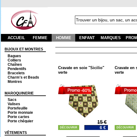
ACCUEIL
FEMME
HOMME
ENFANT
MARQUES
PROM
BIJOUX ET MONTRES
F
Bagues
Colliers
Chaînes
Cravate en soie "Sicilio"
Cravate en s
Pendentifs
verte
verte
Bracelets
Charm's et Beads
Montres
MAROQUINERIE
Sacs
Valises
Portefeuille
Porte monnaie
Porte cartes
Porte chéquier
15 €
6 €
DÉCOUVRIR
DÉCOUVRIR
VÊTEMENTS