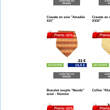
AJOUTER AU
AJO
PANIER
P
Cravate en soie "Amedéo
Cravate en
XXI"
XXIII"
21 €
10,5 €
DÉCOUVRIR
DÉCOUVRIR
AJOUTER AU
AJO
PANIER
P
Bracelet souple "Nevski"
Collier "Kh
acier - Homme