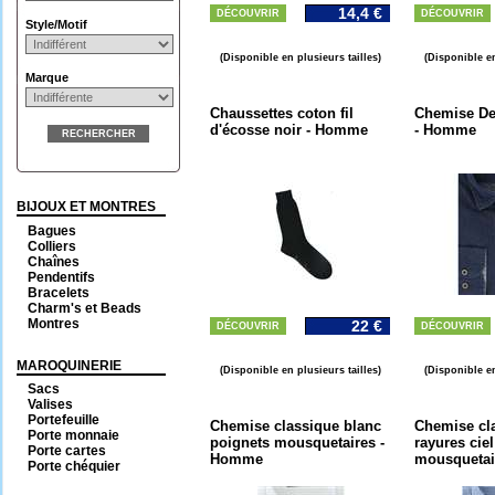
14,4 €
DÉCOUVRIR
DÉCOUVRIR
Style/Motif
(Disponible en plusieurs tailles)
(Disponible en
Marque
Chaussettes coton fil
Chemise De
d'écosse noir - Homme
- Homme
RECHERCHER
BIJOUX ET MONTRES
Bagues
Colliers
Chaînes
Pendentifs
Bracelets
Charm's et Beads
Montres
22 €
DÉCOUVRIR
DÉCOUVRIR
MAROQUINERIE
(Disponible en plusieurs tailles)
(Disponible en
Sacs
Valises
Portefeuille
Chemise classique blanc
Chemise cl
Porte monnaie
poignets mousquetaires -
rayures cie
Porte cartes
Homme
mousquetai
Porte chéquier