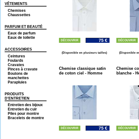
VÊTEMENTS
Chemises
Chaussettes
PARFUM ET BEAUTÉ
Eaux de parfum
Eaux de toilette
75 €
DÉCOUVRIR
DÉCOUVRIR
ACCESSOIRES
(Disponible en plusieurs tailles)
(Disponible en
Ceintures
Foulards
Cravates
Chemise classique satin
Chemise col
Pinces à cravate
de coton ciel - Homme
blanche - 
Boutons de
manchettes
Parapluies
PRODUITS
D'ENTRETIEN
Entretien des bijoux
Entretien du cuir
Piles pour montre
Bracelets de montre
75 €
DÉCOUVRIR
DÉCOUVRIR