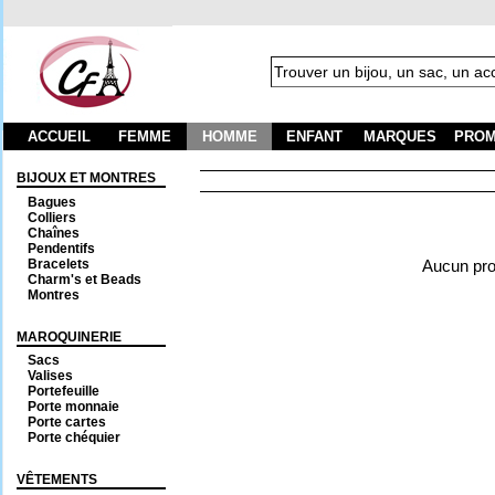
ACCUEIL
FEMME
HOMME
ENFANT
MARQUES
PROM
BIJOUX ET MONTRES
Bagues
Colliers
Chaînes
Pendentifs
Bracelets
Aucun prod
Charm's et Beads
Montres
MAROQUINERIE
Sacs
Valises
Portefeuille
Porte monnaie
Porte cartes
Porte chéquier
VÊTEMENTS