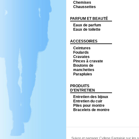
Chemises
Chaussettes
PARFUM ET BEAUTÉ
Eaux de parfum
Eaux de toilette
ACCESSOIRES
Ceintures
Foulards
Cravates
Pinces à cravate
Boutons de
manchettes
Parapluies
PRODUITS
D'ENTRETIEN
Entretien des bijoux
Entretien du cuir
Piles pour montre
Bracelets de montre
Suivre et partager Cyllene Fantaisie sur les