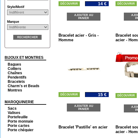
14 €
DÉCOUVRIR
DÉCOUVRIR
Style/Motif
AJOUTER AU
AJO
PANIER
P
Marque
Bracelet acier - Gris -
Bracelet so
RECHERCHER
Homme
acier - Ho
BIJOUX ET MONTRES
Bagues
Colliers
Chaînes
Pendentifs
Bracelets
Charm's et Beads
Montres
15 €
DÉCOUVRIR
DÉCOUVRIR
MAROQUINERIE
AJOUTER AU
AJO
Sacs
PANIER
P
Valises
Portefeuille
Porte monnaie
Porte cartes
Bracelet 'Pastille' en acier
Bracelet sou
Porte chéquier
acier - Ho