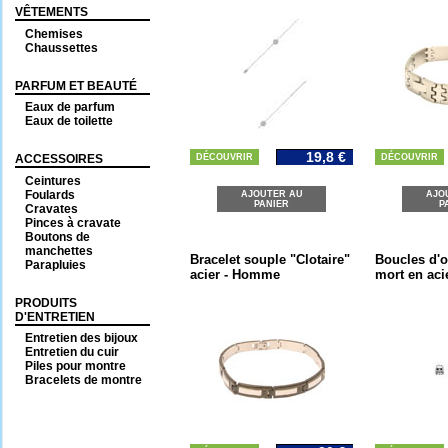
VÊTEMENTS
Chemises
Chaussettes
PARFUM ET BEAUTÉ
Eaux de parfum
Eaux de toilette
19,8 €
ACCESSOIRES
DÉCOUVRIR
DÉCOUVRIR
Ceintures
Foulards
AJOUTER AU
AJO
PANIER
P
Cravates
Pinces à cravate
Boutons de
manchettes
Bracelet souple "Clotaire"
Boucles d'or
Parapluies
acier - Homme
mort en aci
PRODUITS
D'ENTRETIEN
Entretien des bijoux
Entretien du cuir
Piles pour montre
Bracelets de montre