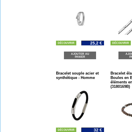
25,2 €
DÉCOUVRIR
DÉCOUVRIR
AJOUTER AU
AJO
PANIER
P
Bracelet souple acier et
Bracelet éla
synthétique - Homme
Boules en B
éléments en
(3180169B)
32 €
DÉCOUVRIR