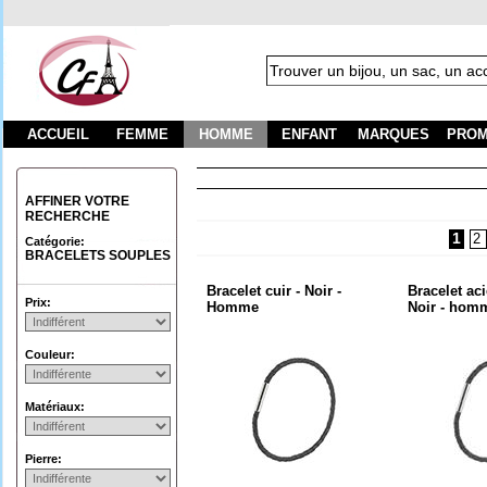
ACCUEIL
FEMME
HOMME
ENFANT
MARQUES
PROM
F
AFFINER VOTRE
RECHERCHE
1
2
Catégorie:
BRACELETS SOUPLES
Bracelet cuir - Noir -
Bracelet aci
Prix:
Homme
Noir - hom
Couleur:
Matériaux:
Pierre: