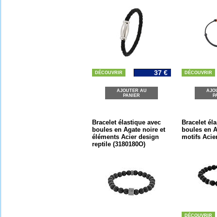
37 €
DÉCOUVRIR
DÉCOUVRIR
AJOUTER AU
AJO
PANIER
P
Bracelet élastique avec
Bracelet él
boules en Agate noire et
boules en A
éléments Acier design
motifs Acie
reptile (3180180O)
DÉCOUVRIR