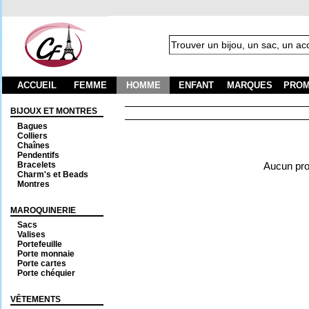
ACCUEIL
FEMME
HOMME
ENFANT
MARQUES
PROM
BIJOUX ET MONTRES
Bagues
Colliers
Chaînes
Pendentifs
Bracelets
Aucun prod
Charm's et Beads
Montres
MAROQUINERIE
Sacs
Valises
Portefeuille
Porte monnaie
Porte cartes
Porte chéquier
VÊTEMENTS