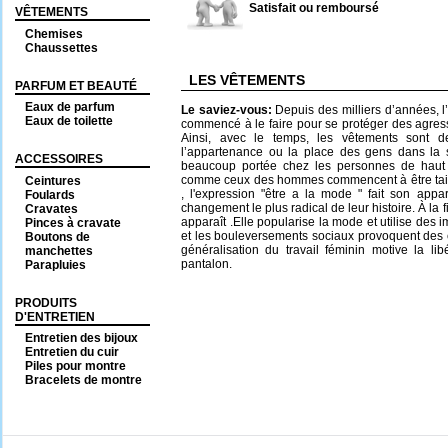
Satisfait ou remboursé
VÊTEMENTS
Chemises
Chaussettes
LES VÊTEMENTS
PARFUM ET BEAUTÉ
Eaux de parfum
Le saviez-vous:
Depuis des milliers d’années, l’
Eaux de toilette
commencé à le faire pour se protéger des agress
Ainsi, avec le temps, les vêtements sont d
l’appartenance ou la place des gens dans la 
ACCESSOIRES
beaucoup portée chez les personnes de haut
comme ceux des hommes commencent à être taill
Ceintures
, l'expression "être a la mode " fait son appa
Foulards
changement le plus radical de leur histoire. À la f
Cravates
apparaît .Elle popularise la mode et utilise des
Pinces à cravate
et les bouleversements sociaux provoquent des 
Boutons de
généralisation du travail féminin motive la li
manchettes
pantalon.
Parapluies
PRODUITS
D'ENTRETIEN
Entretien des bijoux
Entretien du cuir
Piles pour montre
Bracelets de montre