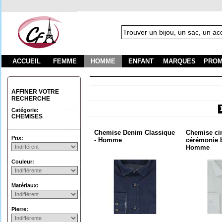
ACCUEIL
FEMME
HOMME
ENFANT
MARQUES
PROM
Fr
AFFINER VOTRE
RECHERCHE
Catégorie:
CHEMISES
Chemise Denim Classique
Chemise ci
Prix:
- Homme
cérémonie b
Homme
Couleur:
Matériaux:
Pierre: