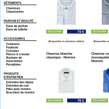
VÊTEMENTS
Chemises
Chaussettes
PARFUM ET BEAUTÉ
Eaux de parfum
Eaux de toilette
75 €
DÉCOUVRIR
DÉCOUVRIR
ACCESSOIRES
(Disponible en plusieurs tailles)
(Disponible en
Ceintures
Foulards
Cravates
Chemise blanche
Chemise cin
Pinces à cravate
classique - Homme
mousquetair
Boutons de
Homme
manchettes
Parapluies
PRODUITS
D'ENTRETIEN
Entretien des bijoux
Entretien du cuir
Piles pour montre
Bracelets de montre
76 €
DÉCOUVRIR
DÉCOUVRIR