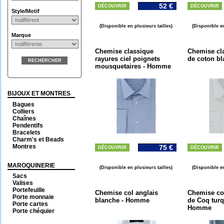
52 €
DÉCOUVRIR
DÉCOUVRIR
Style/Motif
(Disponible en plusieurs tailles)
(Disponible en
Marque
Chemise classique
Chemise cla
rayures ciel poignets
de coton b
RECHERCHER
mousquetaires - Homme
BIJOUX ET MONTRES
Bagues
Colliers
Chaînes
Pendentifs
Bracelets
Charm's et Beads
Montres
75 €
DÉCOUVRIR
DÉCOUVRIR
MAROQUINERIE
(Disponible en plusieurs tailles)
(Disponible en
Sacs
Valises
Portefeuille
Chemise col anglais
Chemise co
Porte monnaie
blanche - Homme
de Coq turq
Porte cartes
Homme
Porte chéquier