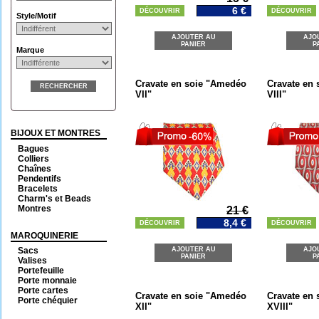
6 €
DÉCOUVRIR
DÉCOUVRIR
Style/Motif
AJOUTER AU
AJO
PANIER
P
Marque
Cravate en soie "Amedéo
Cravate en
RECHERCHER
VII"
VIII"
BIJOUX ET MONTRES
Bagues
Colliers
Chaînes
Pendentifs
Bracelets
Charm's et Beads
Montres
21 €
8,4 €
DÉCOUVRIR
DÉCOUVRIR
MAROQUINERIE
Sacs
AJOUTER AU
AJO
PANIER
P
Valises
Portefeuille
Porte monnaie
Porte cartes
Cravate en soie "Amedéo
Cravate en
Porte chéquier
XII"
XVIII"