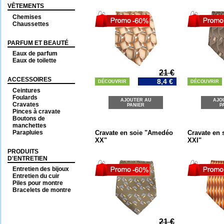
VÊTEMENTS
Chemises
Chaussettes
PARFUM ET BEAUTÉ
Eaux de parfum
Eaux de toilette
21 €
ACCESSOIRES
8,4 €
DÉCOUVRIR
DÉCOUVRIR
Ceintures
Foulards
AJOUTER AU
AJO
Cravates
PANIER
P
Pinces à cravate
Boutons de
manchettes
Parapluies
Cravate en soie "Amedéo
Cravate en
XX"
XXI"
PRODUITS
D'ENTRETIEN
Entretien des bijoux
Entretien du cuir
Piles pour montre
Bracelets de montre
21 €