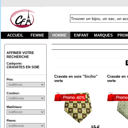
ACCUEIL
FEMME
HOMME
ENFANT
MARQUES
PROM
Fra
AFFINER VOTRE
RECHERCHE
Catégorie:
CRAVATES EN SOIE
Cravate en soie "Sicilio"
Cravate en s
Prix:
verte
verte
Couleur:
Matériaux:
Pierre:
15 €